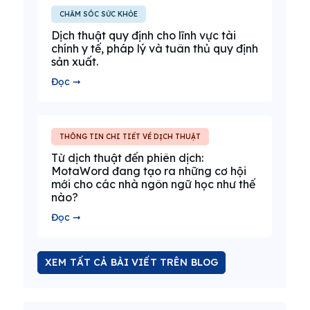
CHĂM SÓC SỨC KHỎE
Dịch thuật quy định cho lĩnh vực tài
chính y tế, pháp lý và tuân thủ quy định
sản xuất.
Đọc ➞
THÔNG TIN CHI TIẾT VỀ DỊCH THUẬT
Từ dịch thuật đến phiên dịch:
MotaWord đang tạo ra những cơ hội
mới cho các nhà ngôn ngữ học như thế
nào?
Đọc ➞
XEM TẤT CẢ BÀI VIẾT TRÊN BLOG