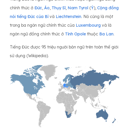
chính thức ở
Đức
,
Áo
,
Thụy Sĩ
,
Nam Tyrol
(
Ý
),
Cộng đồng
nói tiếng Đức của Bỉ
và
Liechtenstein
. Nó cũng là một
trong ba ngôn ngữ chính thức của
Luxembourg
và là
ngôn ngữ đồng chính thức ở
Tỉnh Opole
thuộc
Ba Lan
.
Tiếng Đức được 95 triệu người bản ngữ trên toàn thế giới
sử dụng (Wikipedia).