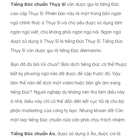
Tiếng Đức chuẩn Thụy Sĩ
còn được gọi là tiếng Đức
cao cấp Thụy Sĩ. Phiên bản này là một trong bốn ngôn
ngữ chính thức ở Thụy Sĩ và chủ yếu được sử dụng làm
ngôn ngữ viết, chứ không phải ngôn ngữ nói. Ngôn ngữ
được sử dụng ở Thụy Sĩ là tiếng Đức Thụy Sĩ. Tiếng Đức
Thụy Sĩ còn được gọi là tiếng Đức Alemannic.
Bạn đã đủ bối rối chưa? Bản dịch tiếng Đức có thể thuộc
bất kỳ phương ngữ nào đã được đề cập trước đó. Vậy
làm thế nào để dịch một video hoặc bản ghi âm sang
tiếng Đức? Người nghiệp dư không nên thử làm điều này
ở nhà. Điều này chỉ có thể dẫn đến kết cục tồi tệ cho bộ
phận marketing của công ty bạn. Nhưng khoan đã! Còn
một loại tiếng Đức chuẩn nữa cần phải chịu trách nhiệm.
Tiếng Đức chuẩn Áo
, được sử dụng ở Áo, được coi là