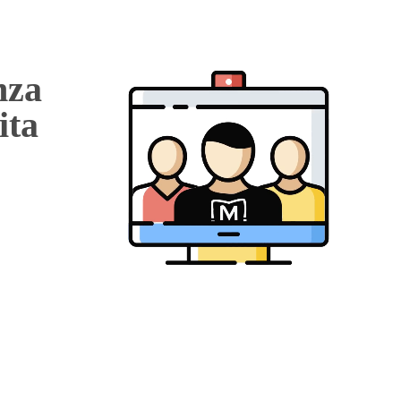
nza
ita