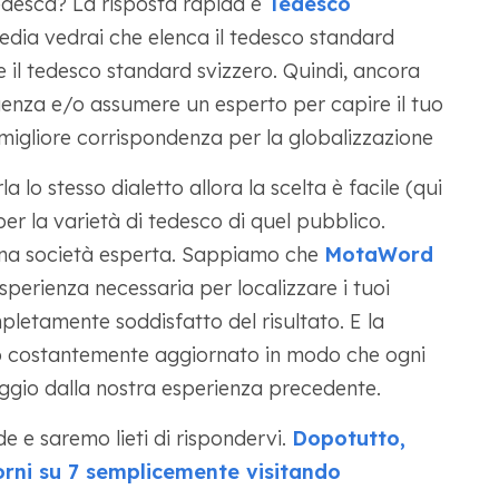
tedesca? La risposta rapida è
Tedesco
edia vedrai che elenca il tedesco standard
e il tedesco standard svizzero. Quindi, ancora
igenza e/o assumere un esperto per capire il tuo
 migliore corrispondenza per la globalizzazione
 lo stesso dialetto allora la scelta è facile (qui
per la varietà di tedesco di quel pubblico.
una società esperta. Sappiamo che
MotaWord
esperienza necessaria per localizzare i tuoi
pletamente soddisfatto del risultato. E la
o costantemente aggiornato in modo che ogni
ggio dalla nostra esperienza precedente.
e e saremo lieti di rispondervi.
Dopotutto,
iorni su 7 semplicemente visitando