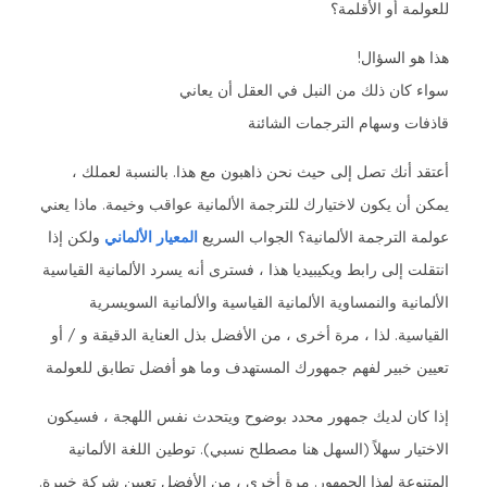
للعولمة أو الأقلمة؟
هذا هو السؤال!
سواء كان ذلك من النبل في العقل أن يعاني
قاذفات وسهام الترجمات الشائنة
أعتقد أنك تصل إلى حيث نحن ذاهبون مع هذا. بالنسبة لعملك ،
يمكن أن يكون لاختيارك للترجمة الألمانية عواقب وخيمة. ماذا يعني
عولمة الترجمة الألمانية؟ الجواب السريع
المعيار الألماني
ولكن إذا
انتقلت إلى رابط ويكيبيديا هذا ، فسترى أنه يسرد الألمانية القياسية
الألمانية والنمساوية الألمانية القياسية والألمانية السويسرية
القياسية. لذا ، مرة أخرى ، من الأفضل بذل العناية الدقيقة و / أو
تعيين خبير لفهم جمهورك المستهدف وما هو أفضل تطابق للعولمة
إذا كان لديك جمهور محدد بوضوح ويتحدث نفس اللهجة ، فسيكون
الاختيار سهلاً (السهل هنا مصطلح نسبي). توطين اللغة الألمانية
المتنوعة لهذا الجمهور. مرة أخرى ، من الأفضل تعيين شركة خبيرة.