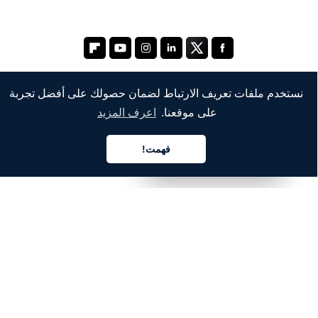
نستخدم ملفات تعريف الارتباط لضمان حصولك على أفضل تجربة
على موقعنا.
اعرف المزيد
الشركة
من نحن
فهمت!
العربية
العربية
العربية
خدماتنا
المدونة
الأسئلة الشائعة
فريقنا
الوظائف
المجال القانوني