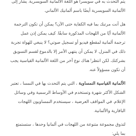
يتم التحدث به في سويسرا هو اللغة الألمانية السويسرية. يشار إلى
الألمانية السويسرية أيضًا باسم ألمانيك الألماني.
هل أنت مرتبك بما فيه الكفاية حتى الآن؟ يمكن أن تكون الترجمة
الألمانية أيًا من اللهجات المذكورة سابقًا. كيف يمكن إذن عمل
ترجمة ألمانية لمقطع فيديو أو تسجيل صوتي؟ لا ينبغي للهواة تجربة
ذلك في المنزل. لا يمكن أن ينتهي الأمر إلا بالدموع لقسم التسويق
بشركتك. لكن انتظر! هناك نوع آخر من اللغة الألمانية القياسية يجب
أن تكون مسؤولاً عنه.
الألمانية القياسية النمساوية
، التي يتم التحدث بها في النمسا ، تعتبر
الشكل الأكثر شهرة وتستخدم في الأوساط الرسمية وفي وسائل
الإعلام. في المواقف العرضية ، سيستخدم النمساويون اللهجات
البافارية والألمانية.
لتذوق مجموعة متنوعة من اللهجات في ألمانيا وحدها ، ستستمتع
بما يلي: