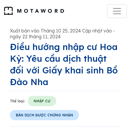
Xuất bản vào Tháng 10 25, 2024 Cập nhật vào
-
ngày 22 tháng 11, 2024
Điều hướng nhập cư Hoa
Kỳ: Yêu cầu dịch thuật
đối với Giấy khai sinh Bồ
Đào Nha
Thể loại:
NHẬP CƯ
BẢN DỊCH ĐƯỢC CHỨNG NHẬN