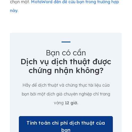
chọn một.
MotaWord đến để cứu bạn trong trường hợp
này
.
Bạn có cần
Dịch vụ dịch thuật được
chứng nhận không?
Hãy để dịch thuật và chứng thực tài liệu của
bạn bởi một dịch giả chuyên nghiệp chỉ trong
vòng
12 giờ.
Tính toán chi phí dịch thuật của
bạn