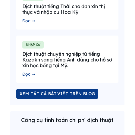
Dịch thuật tiếng Thái cho đơn xin thị
thực và nhập cư Hoa Kỳ
Đọc ➞
NHẬP CƯ
Dịch thuật chuyên nghiệp từ tiếng
Kazakh sang tiếng Anh dùng cho hồ sơ
xin học bổng tại Mỹ.
Đọc ➞
XEM TẤT CẢ BÀI VIẾT TRÊN BLOG
Công cụ tính toán chi phí dịch thuật