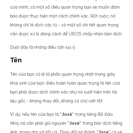
của mình, có một số điều quan trọng bạn sẽ muốn đảm
bảo được thực hiện một cách chính xác. Rốt cuộc, nó
không chỉ là dịch các từ - có một số chi tiết quan trọng
cần được xử lý đúng cách để USCIS chấp nhận bản dịch.
Dưới đây là những điều cần lưu ý:
Tên
Tên của bạn có lẽ là phần quan trọng nhất trong giấy
khai sinh của bạn. Điều hoàn toàn quan trọng là tên của
bạn phải được dịch chính xác như nó xuất hiện trên tài
liệu gốc - không thay đổi, không có chữ viết tắt.
Ví dụ: nếu tên của bạn là "
José
" trong tiếng Bồ Đào
Nha, nó cần phải giữ nguyên "
José
" trong bản dịch tiếng
Anh, trọng âm và tất cả. Thay đổi nó thành “
Jose
” có vẻ