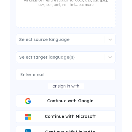
All kinds of files are supported: docx, xlsx, pdf, jpeg,
csv, json, xml, ini, html... see more
Select source language
Select target language(s)
or sign in with
Continue with Google
Continue with Microsoft