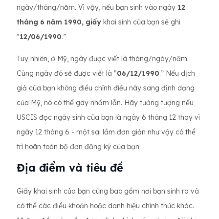
ngày/tháng/năm. Vì vậy, nếu bạn sinh vào ngày
12
tháng 6 năm 1990, giấy
khai sinh của bạn sẽ ghi
"
12/06/1990
.”
Tuy nhiên, ở Mỹ, ngày được viết là tháng/ngày/năm.
Cùng ngày đó sẽ được viết là "
06/12/1990
.” Nếu dịch
giả của bạn không điều chỉnh điều này sang định dạng
của Mỹ, nó có thể gây nhầm lẫn. Hãy tưởng tượng nếu
USCIS đọc ngày sinh của bạn là ngày 6 tháng 12 thay vì
ngày 12 tháng 6 - một sai lầm đơn giản như vậy có thể
trì hoãn toàn bộ đơn đăng ký của bạn.
Địa điểm và tiêu đề
Giấy khai sinh của bạn cũng bao gồm nơi bạn sinh ra và
có thể các điều khoản hoặc danh hiệu chính thức khác.