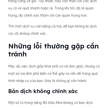
trong vòng 24 giờ. Tuy nhiên, hãy cẩn thận với các dịch
vụ có vẻ quá nhanh hoặc rẻ. Trong khi tốc độ là quan
trọng, độ chính xác thậm chí còn quan trọng hơn.
Tìm một dịch vụ cân bằng cả hai, để bạn không bị dịch
vội vã, không chính xác.
Những lỗi thường gặp cần
tránh
Mặc dù việc dịch giấy khai sinh có vẻ đơn giản, nhưng có
một số sai lầm phổ biến có thể gây ra vấn đề trong quá
trình nhập cư của bạn. Đây là những gì cần tránh:
Bản dịch không chính xác
Một số từ trong tiếng Bồ Đào Nha không có bản dịch