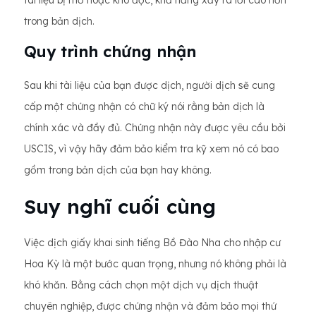
tài liệu bị mờ hoặc khó đọc, khả năng xảy ra lỗi cao hơn
trong bản dịch.
Quy trình chứng nhận
Sau khi tài liệu của bạn được dịch, người dịch sẽ cung
cấp một chứng nhận có chữ ký nói rằng bản dịch là
chính xác và đầy đủ. Chứng nhận này được yêu cầu bởi
USCIS, vì vậy hãy đảm bảo kiểm tra kỹ xem nó có bao
gồm trong bản dịch của bạn hay không.
Suy nghĩ cuối cùng
Việc dịch giấy khai sinh tiếng Bồ Đào Nha cho nhập cư
Hoa Kỳ là một bước quan trọng, nhưng nó không phải là
khó khăn. Bằng cách chọn một dịch vụ dịch thuật
chuyên nghiệp, được chứng nhận và đảm bảo mọi thứ