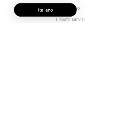
Chi siamo
Italiano
I nostri servizi
Blog
Domande frequenti
Il nostro team
Opportunità di lavoro
Note legali
Contattaci
PER I CLIENTI
Accedi
Registrati