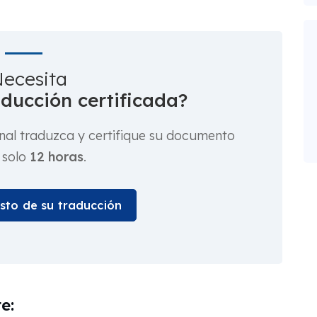
ecesita
aducción certificada?
nal traduzca y certifique su documento
 solo
12 horas
.
osto de su traducción
e: