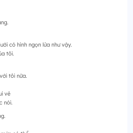
ang.
ới có hình ngọn lửa như vậy.
a tôi.
.
ới tôi nữa.
ui vẻ
 nói.
ng.