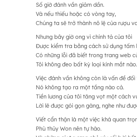
Số giờ đánh vần giảm dần.
Và nếu thiếu hoặc có vòng tay,
Chúng ta sẽ trở thành nô lệ của rượu v
Nhưng bây giờ ong vì chính tả của tôi
Được kiểm tra bằng cách sử dụng tấm lư
Có những lỗi đã biết trong trang web củ
Tôi không đeo bất kỳ loại kính mắt nào
Việc đánh vần không còn là vấn đề đối v
Nó không tạo ra một tầng nào cả.
Tiền lương của tôi tăng vọt một cách v
Lời lẽ được gói gọn gàng, nghe như được
Viết cẩn thận là một việc khá quan trọ
Phù thủy Won nên tự hào.