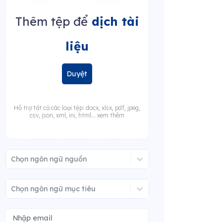
Thêm tệp để
dịch tài
liệu
Duyệt
Hỗ trợ tất cả các loại tệp: docx, xlsx, pdf, jpeg,
csv, json, xml, ini, html... xem thêm
Chọn ngôn ngữ nguồn
Chọn ngôn ngữ mục tiêu