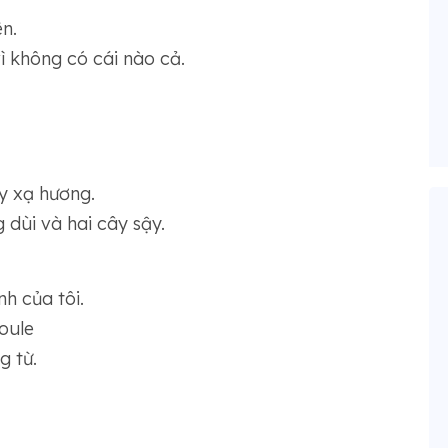
ên.
ì không có cái nào cả.
y xạ hương.
g dùi và hai cây sậy.
nh của tôi.
oule
g từ.