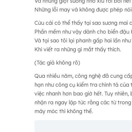
Và những giọt sương nhỏ xíu rối bời hết
Những lỗi may vá không được phép nói 
Cừu cái có thể thấy tại sao sương mai
Phần mềm như vậy dành cho biển đậu 
Và tại sao tôi lại phanh gấp hai lần như
Khi viết ra những gì mắt thấy thích.
(Tác giả không rõ)
Qua nhiều năm, công nghệ đã cung cấp 
hạn như công cụ kiểm tra chính tả của 
việc nhanh hơn bao giờ hết. Tuy nhiên,
nhận ra ngay lập tức rằng các từ trong
máy móc thì không thể.