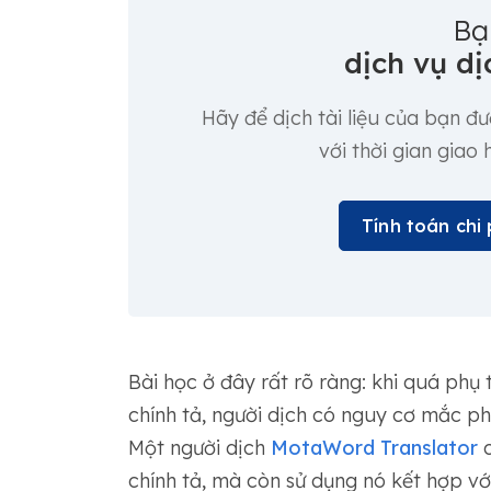
Bạ
dịch vụ dị
Hãy để dịch tài liệu của bạn đ
với thời gian giao
Tính toán chi 
Bài học ở đây rất rõ ràng: khi quá phụ
chính tả, người dịch có nguy cơ mắc phả
Một người dịch
MotaWord Translator
c
chính tả, mà còn sử dụng nó kết hợp vớ