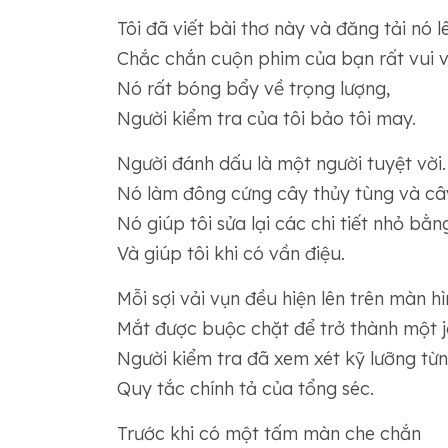
Tôi đã viết bài thơ này và đăng tải nó l
Chắc chắn cuộn phim của bạn rất vui v
Nó rất bóng bẩy về trọng lượng,
Người kiểm tra của tôi bảo tôi may.
Người đánh dấu là một người tuyệt vời.
Nó làm đông cứng cây thủy tùng và câ
Nó giúp tôi sửa lại các chi tiết nhỏ bằn
Và giúp tôi khi có vần điệu.
Mỗi sợi vải vụn đều hiện lên trên màn hì
Mắt được buộc chặt để trở thành một j
Người kiểm tra đã xem xét kỹ lưỡng từn
Quy tắc chính tả của tổng séc.
Trước khi có một tấm màn che chắn