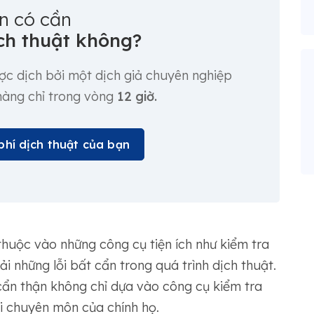
n có cần
ch thuật không?
ược dịch bởi một dịch giả chuyên nghiệp
 hàng chỉ trong vòng
12 giờ.
phí dịch thuật của bạn
 thuộc vào những công cụ tiện ích như kiểm tra
i những lỗi bất cẩn trong quá trình dịch thuật.
ẩn thận không chỉ dựa vào công cụ kiểm tra
i chuyên môn của chính họ.