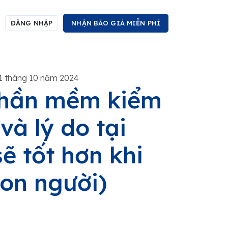
ĐĂNG NHẬP
NHẬN BÁO GIÁ MIỄN PHÍ
1 tháng 10 năm 2024
phần mềm kiểm
(và lý do tại
sẽ tốt hơn khi
con người)