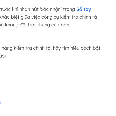
trước khi nhấn nút ‘xác nhận’ trong
Sổ tay
khác biệt giữa việc công cụ kiểm tra chính tả
hù không đội trời chung của bạn.
năng kiểm tra chính tả, hãy tìm hiểu cách bật
ới:
)