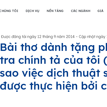
 CHÚNG TÔI
DỊCH VỤ
NỀN TẢNG
CÁC NGÀNH
GIÁ
-
Được đăng tải ngày 12 tháng 9 năm 2014
Cập nhật ngày 
Bài thơ dành tặng 
tra chính tả của tôi 
sao việc dịch thuật 
được thực hiện bởi 