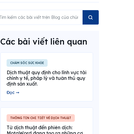
Các bài viết liên quan
CHĂM SÓC SỨC KHỎE
Dịch thuật quy định cho lĩnh vực tài
chính y tế, pháp lý và tuân thủ quy
định sản xuất.
Đọc ➞
THÔNG TIN CHI TIẾT VỀ DỊCH THUẬT
Từ dịch thuật đến phiên dịch:
MotaWord đang tạo ra những cơ