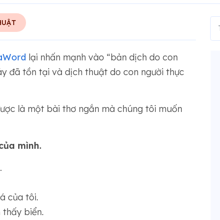
HUẬT
aWord
lại nhấn mạnh vào “bản dịch do con
áy đã tồn tại và dịch thuật do con người thực
 được là một bài thơ ngắn mà chúng tôi muốn
của mình.
.
 của tôi.
 thấy biển.