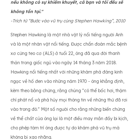
nếu không có sự khiếm khuyết, cả bạn và tôi đều sẽ
không tồn tại."
-Trích từ “Bước vào vũ trụ cùng Stephen Hawking”, 2010
Stephen Hawking là một nhà vật lý nổi tiếng người Anh
và là một nhân vật nổi tiếng. Được chẩn đoán mắc bệnh
xơ cứng teo cơ (ALS) ở tuổi 22, ông đã qua đời thanh
thản trong giấc ngủ vào ngày 14 tháng 3 năm 2018.
Hawking nổi tiếng nhất với những khám phá đáng kinh
ngạc về hố đen vào những năm 1970 - ông khẳng định,
kèm theo bằng chứng, rằng chúng "có thể bốc hơi, thậm
chí phát nổ và phá hủy mọi thông tin về những thứ đã rơi
vào trong đó." Một số người cho rằng những biến chứng
về thể chất của ông lại là một điều may mắn đầy bi kịch,
cho phép tâm trí ông được tự do khám phá vũ trụ mà
không bị xao nhãng.