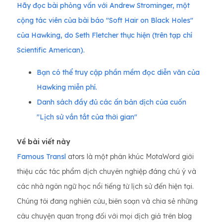
Hãy đọc bài phỏng vấn với Andrew Strominger, một
cộng tác viên của bài báo "Soft Hair on Black Holes"
của Hawking, do Seth Fletcher thực hiện (trên tạp chí
Scientific American).
Bạn có thể truy cập phần mềm đọc diễn văn của
Hawking miễn phí.
Danh sách đầy đủ các ấn bản dịch của cuốn
"Lịch sử vắn tắt của thời gian"
Về bài viết này
Famous Transl
ators là một phân khúc MotaWord giới
thiệu các tác phẩm dịch chuyên nghiệp đáng chú ý và
các nhà ngôn ngữ học nổi tiếng từ lịch sử đến hiện tại.
Chúng tôi đang nghiên cứu, biên soạn và chia sẻ những
câu chuyện quan trọng đối với mọi dịch giả trên blog