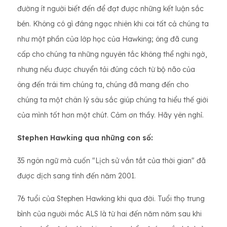
đường ít người biết đến để đạt được những kết luận sắc
bén. Không có gì đáng ngạc nhiên khi coi tất cả chúng ta
như một phần của lớp học của Hawking; ông đã cung
cấp cho chúng ta những nguyên tắc không thể nghi ngờ,
nhưng nếu được chuyển tải đúng cách từ bộ não của
ông đến trái tim chúng ta, chúng đã mang đến cho
chúng ta một chân lý sâu sắc giúp chúng ta hiểu thế giới
của mình tốt hơn một chút. Cảm ơn thầy. Hãy yên nghỉ.
Stephen Hawking qua những con số:
35 ngôn ngữ mà cuốn "Lịch sử vắn tắt của thời gian" đã
được dịch sang tính đến năm 2001.
76 tuổi của Stephen Hawking khi qua đời. Tuổi thọ trung
bình của người mắc ALS là từ hai đến năm năm sau khi