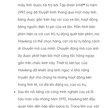
máy tính. Được tài trợ bởi Tập đoàn Intel® từ năm
1997, ông đã thuyết trình thông qua một máy tính
bảng được gắn trên tay vịn của xe lăn, hoạt động
bằng nguồn điện từ pin của xe lăn. Màn hình bàn
phím hiện ra với con trỏ tự động quét bàn phím, nơi
Hawking có thể chọn hàng, cột và ký tự bằng cách
di chuyển má của mình. Chuyển động má của anh
ấy được phát hiện bởi một công tắc hồng ngoại
gắn trên chiếc kính này. Thiết bị liên lạc của
Hawking đã khiến ông kinh ngạc vì khả năng
truyền đạt cho chúng ta những hoạt động bên
trong tinh tế, và đôi khi đáng sợ, của vũ trụ.
Sau khi nổi tiếng với công trình nghiên cứu về lỗ
hậu môn vào những năm 1970, Hawking bắt đầu
quan tâm đến hấp dẫn lượng tử. Trong lĩnh vực vật