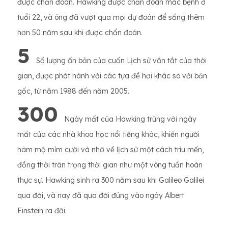
được chẩn đoán. Hawking được chẩn đoán mắc bệnh ở
tuổi 22, và ông đã vượt qua mọi dự đoán để sống thêm
hơn 50 năm sau khi được chẩn đoán.
5
Số lượng ấn bản của cuốn Lịch sử vắn tắt của thời
gian, được phát hành với các tựa đề hơi khác so với bản
gốc, từ năm 1988 đến năm 2005.
300
Ngày mất của Hawking trùng với ngày
mất của các nhà khoa học nổi tiếng khác, khiến người
hâm mộ mỉm cười và nhớ về lịch sử một cách trìu mến,
đồng thời trân trọng thời gian như một vòng tuần hoàn
thực sự. Hawking sinh ra 300 năm sau khi Galileo Galilei
qua đời, và nay đã qua đời đúng vào ngày Albert
Einstein ra đời.