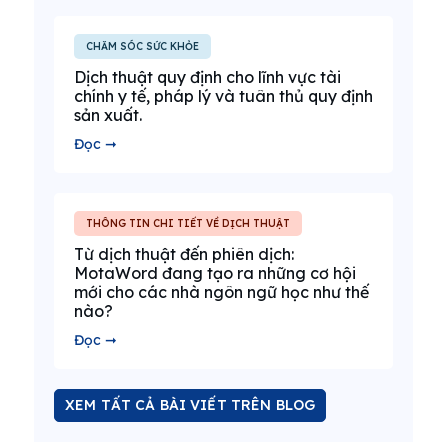
CHĂM SÓC SỨC KHỎE
Dịch thuật quy định cho lĩnh vực tài
chính y tế, pháp lý và tuân thủ quy định
sản xuất.
Đọc ➞
THÔNG TIN CHI TIẾT VỀ DỊCH THUẬT
Từ dịch thuật đến phiên dịch:
MotaWord đang tạo ra những cơ hội
mới cho các nhà ngôn ngữ học như thế
nào?
Đọc ➞
XEM TẤT CẢ BÀI VIẾT TRÊN BLOG