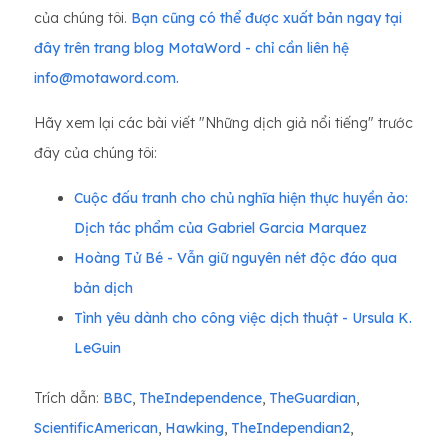
của chúng tôi.
Bạn cũng có thể được xuất bản ngay tại
đây trên trang blog MotaWord - chỉ cần liên hệ
info@motaword.com.
Hãy xem lại các bài viết "Những dịch giả nổi tiếng" trước
đây của chúng tôi:
Cuộc đấu tranh cho chủ nghĩa hiện thực huyền ảo:
Dịch tác phẩm của Gabriel Garcia Marquez
Hoàng Tử Bé - Vẫn giữ nguyên nét độc đáo qua
bản dịch
Tình yêu dành cho công việc dịch thuật - Ursula K.
LeGuin
Trích dẫn:
BBC
,
TheIndependence
,
TheGuardian
,
ScientificAmerican
,
Hawking
,
TheIndependian2
,