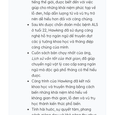
tiếng thế giới, được biết đến với việc
giúp cho những khái niệm phức tạp về
lỗ đen, hấp dẫn lượng tử và vũ trụ trở
nên dễ hiểu hơn đối với công chúng.
Sau khi được chẩn đoán mắc bệnh ALS
ở tuổi 22, Hawking đã sử dụng công
nghệ hỗ trợ ngôn ngữ để truyền đạt
các ý tưởng khoa học và thông điệp
công chúng của mình.
Cuốn sách bán chạy nhất của ông,
Lịch sử vắn tắt của thời gian
, đã giúp
chuyển ngữ vật lý cao cấp sang ngôn
ngữ mà độc giả phổ thông có thể hiểu
được.
Công trình của Hawking đã kết nối
khoa học và truyền thông bằng cách
biến những khái niệm khó hiểu về
không gian-thời gian, lỗ đen và vũ trụ
học thành kiến ​​thức phổ biến.
Tính hài hước, sự quyết tâm, phong