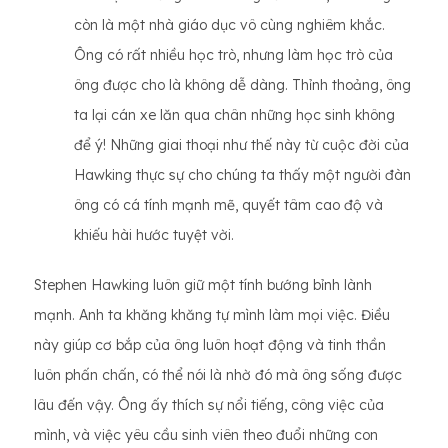
còn là một nhà giáo dục vô cùng nghiêm khắc.
Ông có rất nhiều học trò, nhưng làm học trò của
ông được cho là không dễ dàng. Thỉnh thoảng, ông
ta lại cán xe lăn qua chân những học sinh không
để ý! Những giai thoại như thế này từ cuộc đời của
Hawking thực sự cho chúng ta thấy một người đàn
ông có cá tính mạnh mẽ, quyết tâm cao độ và
khiếu hài hước tuyệt vời.
Stephen Hawking luôn giữ một tính bướng bỉnh lành
mạnh. Anh ta khăng khăng tự mình làm mọi việc. Điều
này giúp cơ bắp của ông luôn hoạt động và tinh thần
luôn phấn chấn, có thể nói là nhờ đó mà ông sống được
lâu đến vậy. Ông ấy thích sự nổi tiếng, công việc của
mình, và việc yêu cầu sinh viên theo đuổi những con