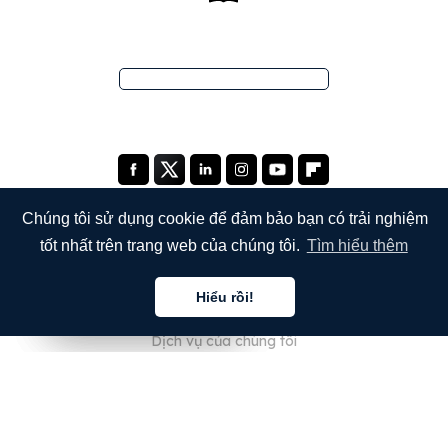
Chúng tôi sử dụng cookie để đảm bảo bạn có trải nghiệm
tốt nhất trên trang web của chúng tôi.
Tìm hiểu thêm
CÔNG TY
Hiểu rồi!
Giới thiệu về chúng tôi
Tiếng việt
Tiếng việt
Tiếng việt
Dịch vụ của chúng tôi
Blog
Câu hỏi thường gặp