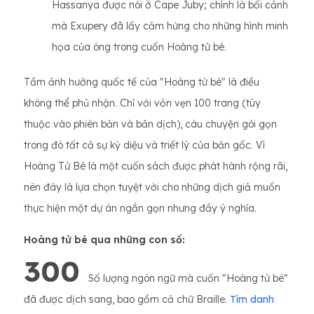
Hassanya được nói ở Cape Juby; chính là bối cảnh
mà Exupery đã lấy cảm hứng cho những hình minh
họa của ông trong cuốn Hoàng tử bé.
Tầm ảnh hưởng quốc tế của "Hoàng tử bé" là điều
không thể phủ nhận. Chỉ với vỏn vẹn 100 trang (tùy
thuộc vào phiên bản và bản dịch), câu chuyện gói gọn
trong đó tất cả sự kỳ diệu và triết lý của bản gốc. Vì
Hoàng Tử Bé là một cuốn sách được phát hành rộng rãi,
nên đây là lựa chọn tuyệt vời cho những dịch giả muốn
thực hiện một dự án ngắn gọn nhưng đầy ý nghĩa.
Hoàng tử bé qua những con số:
300
Số lượng ngôn ngữ mà cuốn "Hoàng tử bé"
đã được dịch sang, bao gồm cả chữ Braille.
Tìm danh