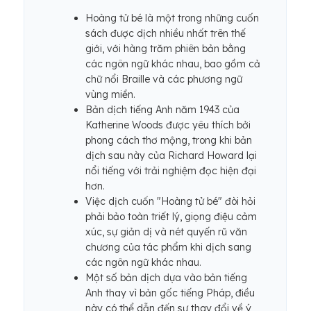
Hoàng tử bé là một trong những cuốn
sách được dịch nhiều nhất trên thế
giới, với hàng trăm phiên bản bằng
các ngôn ngữ khác nhau, bao gồm cả
chữ nổi Braille và các phương ngữ
vùng miền.
Bản dịch tiếng Anh năm 1943 của
Katherine Woods được yêu thích bởi
phong cách thơ mộng, trong khi bản
dịch sau này của Richard Howard lại
nổi tiếng với trải nghiệm đọc hiện đại
hơn.
Việc dịch cuốn "Hoàng tử bé" đòi hỏi
phải bảo toàn triết lý, giọng điệu cảm
xúc, sự giản dị và nét quyến rũ văn
chương của tác phẩm khi dịch sang
các ngôn ngữ khác nhau.
Một số bản dịch dựa vào bản tiếng
Anh thay vì bản gốc tiếng Pháp, điều
này có thể dẫn đến sự thay đổi về ý