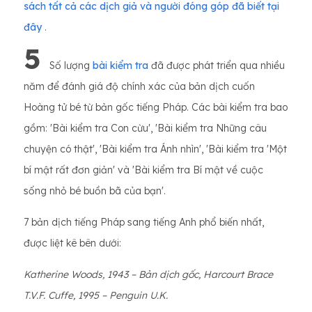
sách tất cả các dịch giả và người đóng góp đã biết tại
đây
.
5
Số lượng
bài kiểm tra
đã được phát triển qua nhiều
năm để đánh giá độ chính xác của bản dịch cuốn
Hoàng tử bé từ bản gốc tiếng Pháp. Các bài kiểm tra bao
gồm: 'Bài kiểm tra Con cừu', 'Bài kiểm tra Những câu
chuyện có thật', 'Bài kiểm tra Ánh nhìn', 'Bài kiểm tra 'Một
bí mật rất đơn giản' và 'Bài kiểm tra Bí mật về cuộc
sống nhỏ bé buồn bã của bạn'.
7 bản dịch tiếng Pháp sang tiếng Anh phổ biến nhất,
được liệt kê bên dưới:
Katherine Woods, 1943 – Bản dịch gốc, Harcourt Brace
T.V.F. Cuffe, 1995 – Penguin U.K.