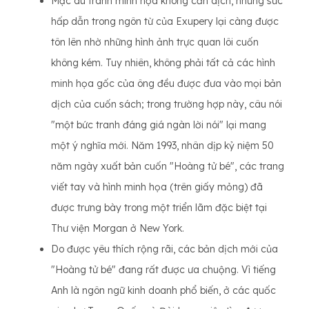
Mặc dù tranh minh họa không cần dịch, nhưng sức
hấp dẫn trong ngôn từ của Exupery lại càng được
tôn lên nhờ những hình ảnh trực quan lôi cuốn
không kém. Tuy nhiên, không phải tất cả các hình
minh họa gốc của ông đều được đưa vào mọi bản
dịch của cuốn sách; trong trường hợp này, câu nói
"một bức tranh đáng giá ngàn lời nói" lại mang
một ý nghĩa mới. Năm 1993, nhân dịp kỷ niệm 50
năm ngày xuất bản cuốn "Hoàng tử bé", các trang
viết tay và hình minh họa (trên giấy mỏng) đã
được trưng bày trong một triển lãm đặc biệt tại
Thư viện Morgan ở New York.
Do được yêu thích rộng rãi, các bản dịch mới của
"Hoàng tử bé" đang rất được ưa chuộng. Vì tiếng
Anh là ngôn ngữ kinh doanh phổ biến, ở các quốc