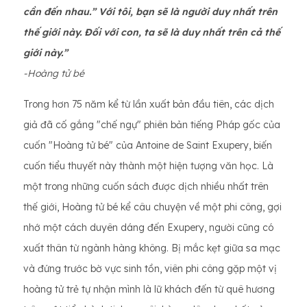
cần đến nhau.” Với tôi, bạn sẽ là người duy nhất trên
thế giới này. Đối với con, ta sẽ là duy nhất trên cả thế
giới này.”
-Hoàng tử bé
Trong hơn 75 năm kể từ lần xuất bản đầu tiên, các dịch
giả đã cố gắng "chế ngự" phiên bản tiếng Pháp gốc của
cuốn "Hoàng tử bé" của Antoine de Saint Exupery, biến
cuốn tiểu thuyết này thành một hiện tượng văn học. Là
một trong những cuốn sách được dịch nhiều nhất trên
thế giới, Hoàng tử bé kể câu chuyện về một phi công, gợi
nhớ một cách duyên dáng đến Exupery, người cũng có
xuất thân từ ngành hàng không. Bị mắc kẹt giữa sa mạc
và đứng trước bờ vực sinh tồn, viên phi công gặp một vị
hoàng tử trẻ tự nhận mình là lữ khách đến từ quê hương