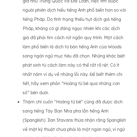
gia như Trung Quốc và Đài Loan, việc tìm được
người phiên dịch hiểu tiếng Anh phổ biến hơn so với
tiếng Pháp. Do tình trạng thiếu hụt dịch giả tiếng
Pháp, không có gì đáng ngạc nhiên khi các dịch
giả đã phải tìm cách rút ngắn quy trình. Một cách
làm phổ biến là dịch từ bản tiếng Anh của Woods
sang ngôn ngữ mục tiêu đã chọn. Những khác biệt
phát sinh từ cách làm này có thể rất rõ rệt. Có ít
nhất năm ví dụ về những lỗi này. Để biết thêm chi
tiết, hãy xem phần “Hoàng tử bé qua những con
số” bên dưới.
Thậm chí cuốn "Hoàng tử bé" cũng đã được dịch
sang tiếng Tây Ban Nha pha lẫn tiếng Anh
(Spanglish). Ilan Stavans thừa nhận rằng Spanglish
về mặt kỹ thuật chưa phải là một ngôn ngữ, vì ngữ