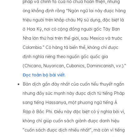
pháp và chính tả của nó chưa hoàn thiện, nhưng
ông khẳng định rằng “Ngôn ngữ lai này được hàng
triệu người trên khắp châu Mỹ sử dụng, đặc biệt là
ở Hoa Kỳ, nơi có cộng đồng người gốc Tây Ban
Nha lớn thứ hai trên thế giới, sau Mexico và trước
Colombia.” Có hàng tá biến thể, không chỉ được
định nghĩa riêng theo nguồn gốc quốc gia
(Chicano, Nuyorican, Cubonics, Dominicanish, v.v.).”
Đọc toàn bộ bài viết.
Bản dịch gần đây nhất của cuốn tiểu thuyết ngắn
nhưng đầy sức mạnh này được dịch từ tiếng Pháp
sang tiếng Hassanya, một phương ngữ tiếng Ả
Rập ở Bắc Phi. Điều này đặc biệt có ý nghĩa bởi vì,
không chỉ giúp cuốn sách giành được danh hiệu
"cuốn sách được dịch nhiều nhất", mà còn vì tiếng