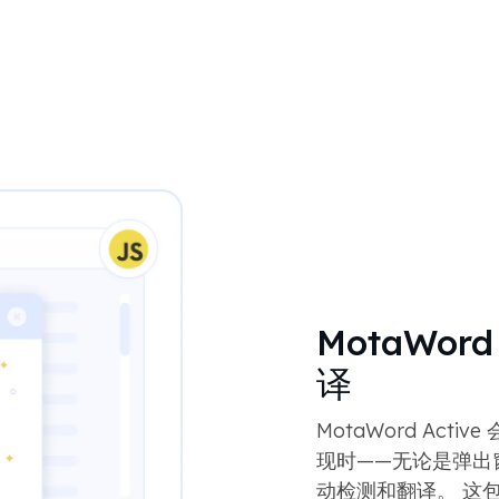
MotaWor
译
MotaWord Ac
现时——无论是弹出
动检测和翻译。 这