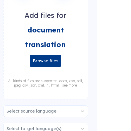
Add files for
document
translation
Browse files
All kinds of files are supported: docx, xlsx, pdf,
jpeg, csv, json, xml, ini, html... see more
Select source language
Select target language(s)