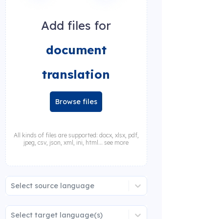
Add files for
document
translation
Browse files
All kinds of files are supported: docx, xlsx, pdf,
jpeg, csv, json, xml, ini, html... see more
Select source language
Select target language(s)