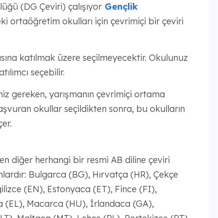
ğü (DG Çeviri) çalışıyor
Gençlik
ki ortaöğretim okulları için çevrimiçi bir çeviri
sına katılmak üzere seçilmeyecektir. Okulunuz
tılımcı seçebilir.
niz gereken, yarışmanın çevrimiçi ortama
aşvuran okullar seçildikten sonra, bu okulların
er.
den diğer herhangi bir resmi AB diline çeviri
unlardır: Bulgarca (BG), Hırvatça (HR), Çekçe
lizce (EN), Estonyaca (ET), Fince (FI),
a (EL), Macarca (HU), İrlandaca (GA),