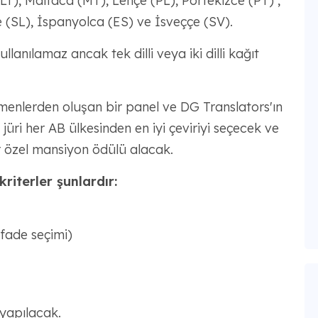
LT), Maltaca (MT), Lehçe (PL), Portekizce (PT) ,
(SL), İspanyolca (ES) ve İsveççe (SV).
ullanılamaz ancak tek dilli veya iki dilli kağıt
rmenlerden oluşan bir panel ve DG Translators'ın
 jüri her AB ülkesinden en iyi çeviriyi seçecek ve
 özel mansiyon ödülü alacak.
kriterler şunlardır:
fade seçimi)
yapılacak.