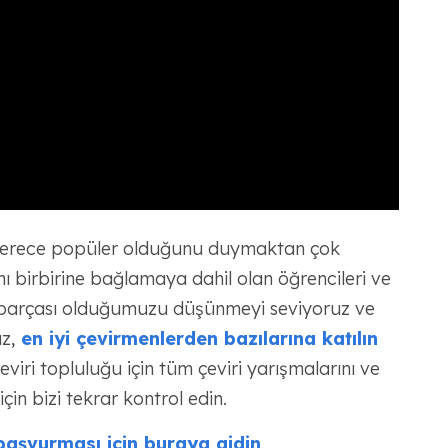
 derece popüler olduğunu duymaktan çok
ı birbirine bağlamaya dahil olan öğrencileri ve
bir parçası olduğumuzu düşünmeyi seviyoruz ve
z,
en iyi çevirmenlerden bazılarına katılın
i topluluğu için tüm çeviri yarışmalarını ve
için bizi tekrar kontrol edin.
başvurması için buraya gidin
.