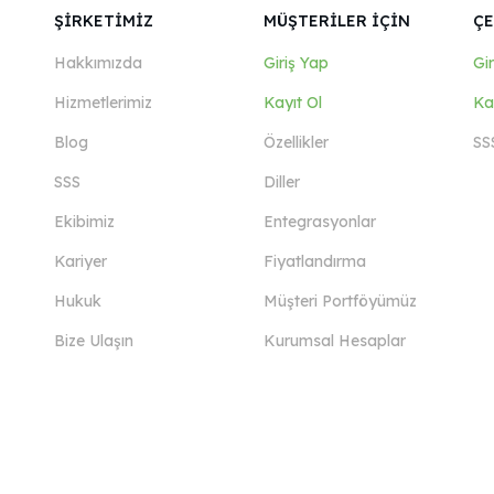
ŞİRKETİMİZ
MÜŞTERİLER İÇİN
ÇE
Hakkımızda
Giriş Yap
Gi
Hizmetlerimiz
Kayıt Ol
Ka
Blog
Özellikler
SS
SSS
Diller
Ekibimiz
Entegrasyonlar
Kariyer
Fiyatlandırma
Hukuk
Müşteri Portföyümüz
Bize Ulaşın
Kurumsal Hesaplar
Devamını Görüntüle