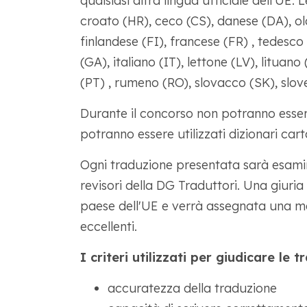
qualsiasi altra lingua ufficiale dell'UE. 
croato (HR), ceco (CS), danese (DA), ol
finlandese (FI), francese (FR) , tedesco
(GA), italiano (IT), lettone (LV), litua
(PT) , rumeno (RO), slovacco (SK), slov
Durante il concorso non potranno essere
potranno essere utilizzati dizionari car
Ogni traduzione presentata sarà esamina
revisori della DG Traduttori. Una giuria
paese dell'UE e verrà assegnata una men
eccellenti.
I criteri utilizzati per giudicare le 
accuratezza della traduzione