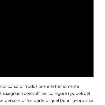
 concorso di traduzione è estremamente
 insegnanti coinvolti nel collegare i popoli del
e pensare di far parte di quel buon lavoro e se