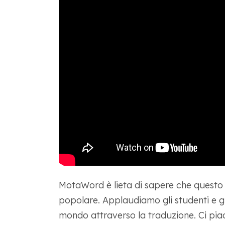
MotaWord è lieta di sapere che questo
popolare. Applaudiamo gli studenti e gli
mondo attraverso la traduzione. Ci piac