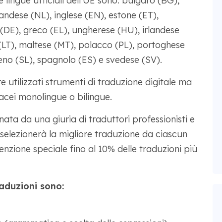
Le lingue ufficiali dell'UE sono: bulgaro (BG),
andese (NL), inglese (EN), estone (ET),
 (DE), greco (EL), ungherese (HU), irlandese
no (LT), maltese (MT), polacco (PL), portoghese
eno (SL), spagnolo (ES) e svedese (SV).
 utilizzati strumenti di traduzione digitale ma
tacei monolingue o bilingue.
ta da una giuria di traduttori professionisti e
 selezionerà la migliore traduzione da ciascun
zione speciale fino al 10% delle traduzioni più
traduzioni sono: