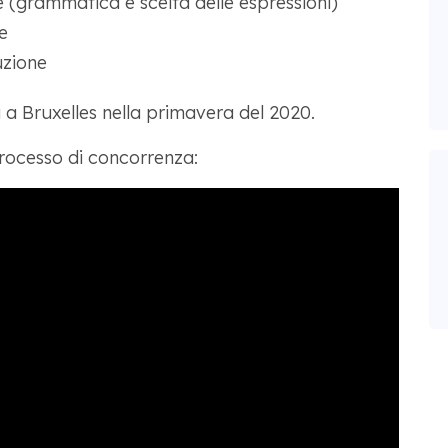
 (grammatica e scelta delle espressioni)
e
uzione
 a Bruxelles nella primavera del 2020.
rocesso di concorrenza: