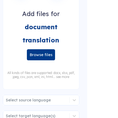
Add files for
document
translation
Browse files
All kinds of files are supported: docx, xlsx, pdf,
jpeg, csv, json, xml, ini, html... see more
Select source language
Select target language(s)