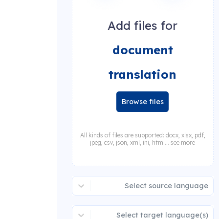
Add files for
document
translation
Browse files
All kinds of files are supported: docx, xlsx, pdf,
jpeg, csv, json, xml, ini, html... see more
Select source language
Select target language(s)