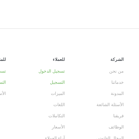
الشركة
للعملاء
للم
من نحن
تسجيل الدخول
تسج
خدماتنا
التسجيل
الت
المدونة
الميزات
الأس
الأسئلة الشائعة
اللغات
فريقنا
التكاملات
الوظائف
الأسعار
المجال القانوني
آراء العملاء