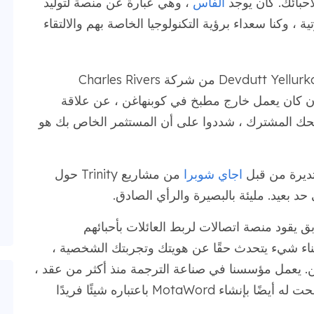
أحبائك. كان يوجد
الفأس
، وهي عبارة عن منصة لتوليد
، وكنا سعداء برؤية التكنولوجيا الخاصة بهم والالتقاء
تحدث ميكيل سفاني من شركة Zendesk و Devdutt Yellurkar من شركة Charles Rivers
، والذي استثمر في Zendesk منذ أن كان يعمل خارج مطبخ في كوبنهاغن ، عن علاقة
لضحك المشترك ، شددوا على أن المستثمر الخاص بك هو
تديرة من قبل
اجاي شوبرا
من مشاريع Trinity حول
 حد بعيد. مليئة بالبصيرة والرأي الصادق.
ود منصة اتصالات لربط العائلات بأحبائهم
بناء شيء يتحدث حقًا عن هويتك وتجربتك الشخصية ،
ن. يعمل مؤسسنا في صناعة الترجمة منذ أكثر من عقد ،
وهذه الخبرة العميقة في الصناعة هي التي سمحت له أيضًا بإنشاء MotaWord باعتباره شيئًا فريدًا