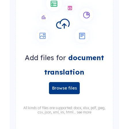
Add files for
document
translation
Browse files
All kinds of files are supported: docx, xlsx, pdf, jpeg,
csv, json, xml, ini, html... see more