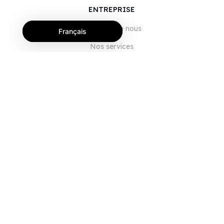
ENTREPRISE
À propos de nous
Français
Nos services
Blog
FAQ
Notre équipe
Carrières
Juridique
Nous contacter
POUR LES CLIENTS
Se connecter