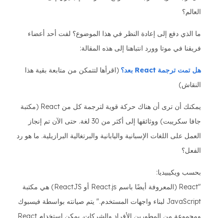
العالم؟
ما الذي دفع إلى إعادة النظر في هذا الموضوع؟ لفت أحد أعضاء
فريقنا في موتا وورد انتباهنا إلى هذه المقالة:
هل تمت ترجمة React بعد؟
(اقرأها لتتمكن من متابعة بقية هذا
النقاش)
يمكنك أن ترى أن هناك حركة قوية لترجمة كل من React (مكتبة
جافا سكريبت) ووثائقها إلى أكثر من 30 لغة. حتى الآن تم إنجاز
العمل على اللغات الإسبانية واليابانية والبرتغالية البرازيلية. ما هو رد
الفعل؟
بحسب ويكيبيديا:
"React (المعروفة أيضًا باسم React.js أو ReactJS) هي مكتبة
JavaScript لبناء واجهات المستخدم." يتم صيانته بواسطة فيسبوك
ومجموعة من المطورين الأفراد والشركات. يمكن استخدام React