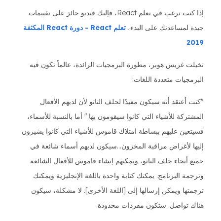
إذا كنت ترغب في تعلم React، فإليك فيديو حائز على تقييمات
جيدة لمساعدتك على البدء،
تعلم React - دورة React المكثفة
2019
تخيلت غريس هوبر، مطورة البرمجيات الرائدة، عالماً تكون فيه
البرمجيات متعددة اللغات:
"كنت أعتقد أنه سيكون مفيدًا لحلف الناتو لأن لديهم الأفعال
المشتركة للأشياء التي كانوا سيقومون بها." أما بالنسبة للأسماء،
فسيتعين عليهم ببساطة امتلاك قاموس للأشياء التي كانوا يشيرون
إليها لأغراض مراقبة المخزون...سيكون لديهم أسماء شائعة في
جميع أنحاء حلف الناتو، ويمكنهم إنشاء قاموس للأفعال الشائعة
وترجمة البرنامج. يمكنك كتابة واحدة باللغة الإنجليزية ويمكنك
ترجمتها ويمكن إرسالها إلى [اللغة الأخرى]. لا مشكلة، سيكون
هناك تواصل. ستكون مفردات محدودة.