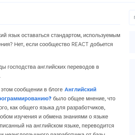
кий язык оставаться стандартом, используемым
ения? Нет, если сообщество REACT добьется
ды господства английских переводов в
.
этом сообщении в блоге
Английский
программированию?
было общее мнение, что
го, как общего языка для разработчиков,
бом изучения и обмена знаниями о языке
аписанный на английском языке, переводится
ии неанглоязычного разработчика от базы