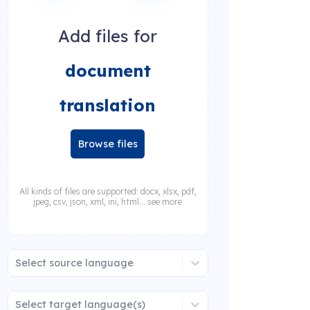
Add files for
document
translation
Browse files
All kinds of files are supported: docx, xlsx, pdf,
jpeg, csv, json, xml, ini, html... see more
Select source language
Select target language(s)