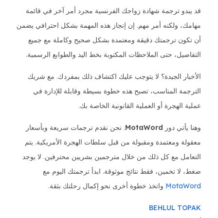
قد يبدو ترجمة شهادة زواجك الفرنسية مجرد أمر آخر في قائمة
مهامك، ولكنه أمر مهم. إن إنجاز هذه المهمة بشكل احترافي يضمن
أن تكون ترجمتك دقيقة ومعتمدة بشكل صحيح وكاملة مع جميع
التفاصيل، حتى الملاحظات المكتوبة بخط اليد والطوابع الرسمية.
الأخبار الجيدة؟ لا يتوجب عليك اكتشاف ذلك بمفردك. مع شريك
الترجمة المناسب، تصبح هذه خطوة بسيطة وقابلة للإدارة في
عملية الهجرة أو العملية القانونية الخاصة بك.
وهنا يأتي دور
MotaWord
. نحن نقدم ترجمات سريعة وبأسعار
معقولة ومعتمدة ومقبولة من قبل سلطات الهجرة الأمريكية. يتم
التعامل مع كل ذلك من خلال مترجمين بشريين محترفين. لا يوجد
ضغط، لا تخمين، فقط نتائج موثوقة. ابدأ ترجمتك اليوم مع
MotaWord
واتخذ خطوة أخرى نحو إكمال رحلتك بثقة.
BEHLUL TOPAK