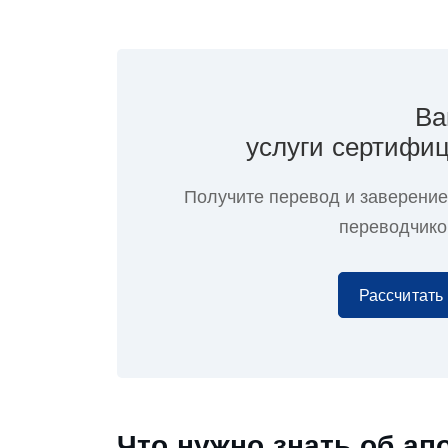
Ва
услуги сертифиц
Получите перевод и заверени
переводчиком
Рассчитать
Что нужно знать об ап