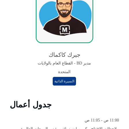
جيرك كاكماك
مدير BD - القطاع العام بالولايات
المتحدة
السيرة الذاتية
جدول أعمال
11:00 ص - 11:05 ص
ملاحظات الافتتاح -
كيريم اونين
نائب رئيس المبيعات العالمية