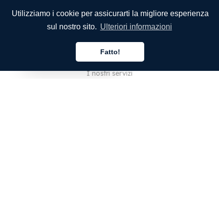
Utilizziamo i cookie per assicurarti la migliore esperienza
sul nostro sito.
Ulteriori informazioni
SOCIETÀ
Fatto!
Chi siamo
Italiano
I nostri servizi
Blog
Domande frequenti
Il nostro team
Opportunità di lavoro
Note legali
Contattaci
PER I CLIENTI