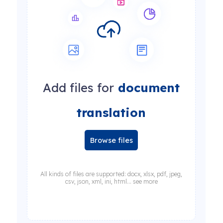
Add files for
document
translation
Browse files
All kinds of files are supported: docx, xlsx, pdf, jpeg,
csv, json, xml, ini, html... see more