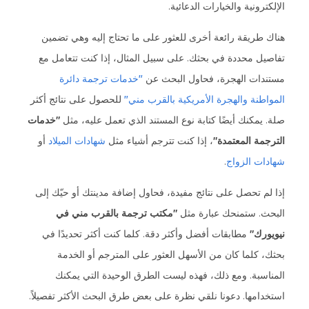
الإلكترونية والخيارات الدعائية.
هناك طريقة رائعة أخرى للعثور على ما تحتاج إليه وهي تضمين
تفاصيل محددة في بحثك. على سبيل المثال، إذا كنت تتعامل مع
مستندات الهجرة، فحاول البحث عن
"خدمات ترجمة دائرة
المواطنة والهجرة الأمريكية بالقرب مني"
للحصول على نتائج أكثر
صلة. يمكنك أيضًا كتابة نوع المستند الذي تعمل عليه، مثل
"خدمات
الترجمة المعتمدة"
، إذا كنت تترجم أشياء مثل
شهادات الميلاد
أو
شهادات الزواج
.
إذا لم تحصل على نتائج مفيدة، فحاول إضافة مدينتك أو حيّك إلى
البحث. ستمنحك عبارة مثل
"مكتب ترجمة بالقرب مني في
نيويورك"
مطابقات أفضل وأكثر دقة. كلما كنت أكثر تحديدًا في
بحثك، كلما كان من الأسهل العثور على المترجم أو الخدمة
المناسبة. ومع ذلك، فهذه ليست الطرق الوحيدة التي يمكنك
استخدامها. دعونا نلقي نظرة على بعض طرق البحث الأكثر تفصيلاً.