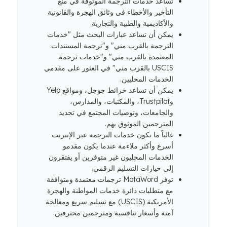
تساعد خدمات الترجمة الموثوقة في منع
التأخير والأخطاء في وثائق الهجرة والقانونية
والأكاديمية والطبية والتجارية.
يمكن أن تساعد عبارات البحث مثل "خدمات
الترجمة بالقرب مني" و"ترجمة المستندات
المعتمدة بالقرب مني" و"خدمات ترجمة
USCIS بالقرب مني" في العثور على مقدمي
الخدمات المحليين.
يمكن أن تساعد خرائط جوجل، ومواقع Yelp
وTrustpilot، والمكتبات، والمدارس،
والجامعات، وتوصيات المجتمع في تحديد
المترجمين الموثوق بهم.
غالباً ما تكون خدمات الترجمة عبر الإنترنت
أسرع وأكثر ملاءمة عندما يكون مقدمو
الخدمات المحليون غير متوفرين أو يفتقرون
إلى خيارات التسليم الرقمي.
توفر MotaWord ترجمات معتمدة ومتوافقة
مع متطلبات دائرة خدمات المواطنة والهجرة
الأمريكية (USCIS) مع تسليم سريع ومعالجة
آمنة وأسعار تنافسية ومترجمين محترفين.