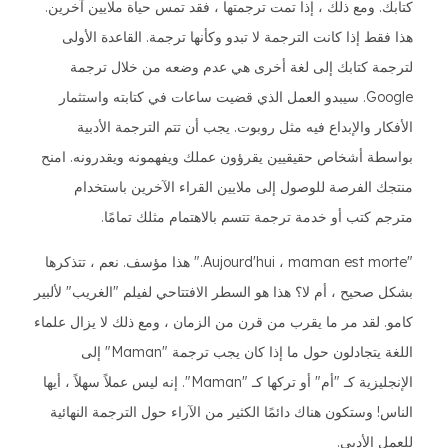
كتابك. ومع ذلك ، إذا تمت ترجمتها ، فقد تمس حياة ملايين آخرين.
هذا فقط إذا كانت الترجمة لا تبدو وكأنها ترجمة. القاعدة الأولى
لترجمة كتابك إلى لغة أخرى هي عدم وضعه من خلال ترجمة
Google. سيبدو العمل الذي قضيت ساعات في كتابته واستثمار
الأفكار والإبداع فيه مثل روبوت. يجب أن تتم الترجمة الأدبية
بواسطة أشخاص حقيقيين يقرؤون عملك ويفهمونه ويقدرونه. امنح
منتجك الفرصة للوصول إلى ملايين القراء الآخرين باستخدام
مترجم كتب أو خدمة ترجمة تتسم بالاهتمام مثلك تمامًا.
"Aujourd'hui ، maman est morte." هذا مؤسف. نعم ، تتذكرها
بشكل صحيح ، أم لا؟ هذا هو السطر الافتتاحي لفيلم "الغريب" لألبير
كامو. لقد مر ما يقرب من قرن من الزمان ، ومع ذلك لا يزال علماء
اللغة يتجادلون حول ما إذا كان يجب ترجمة "Maman" إلى
الإنجليزية كـ "أم" أو تركها كـ "Maman". إنه ليس عملاً سهلاً ، أيها
الناس! وستكون هناك دائمًا الكثير من الآراء حول الترجمة النهائية
للعمل الأدبي.