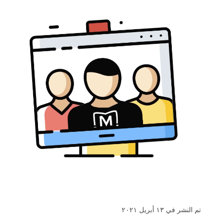
تم النشر في ١٣ أبريل ٢٠٢١