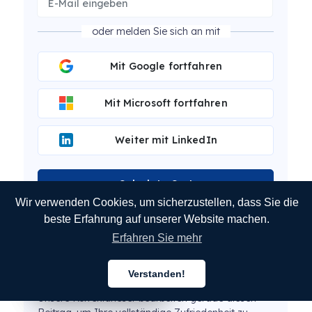
oder melden Sie sich an mit
Mit Google fortfahren
Mit Microsoft fortfahren
Weiter mit LinkedIn
Calculate Cost
Wir verwenden Cookies, um sicherzustellen, dass Sie die
beste Erfahrung auf unserer Website machen.
Erfahren Sie mehr
Dieser Beitrag wurde von MotaWord Active
Verstanden!
Machine Translation übersetzt.
Deutsch
Deutsch
Deutsch
Unsere Korrekturleser bearbeiten gerade diesen