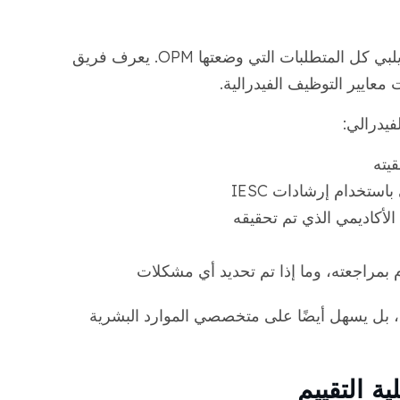
في MotaWord، نضمن أن تقييمك الأكاديمي يلبي كل المتطلبات التي وضعتها OPM. يعرف فريق
معايير التوظيف الفيدرالية.
فيدرالي:
يته
استخدام إرشادات IESC
أكاديمي الذي تم تحقيقه
 بمراجعته، وما إذا تم تحديد أي مشكلات
 بل يسهل أيضًا على متخصصي الموارد البشرية
 التقييم