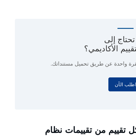
حتاج إلى
قييم الأكاديمي؟
رة واحدة
عن طريق تحميل مستنداتك.
طلب الآن
ه MotaWord في كل تقييم من تقييمات نظام