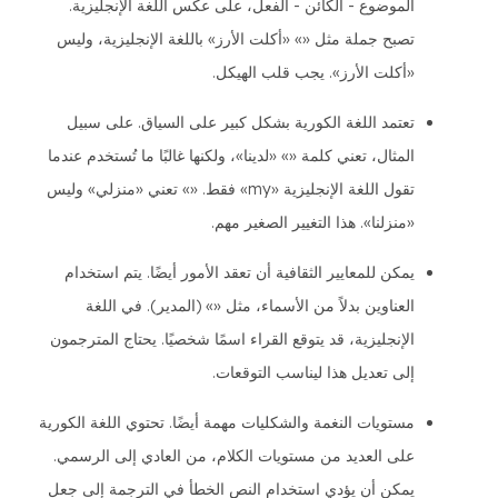
الموضوع - الكائن - الفعل، على عكس اللغة الإنجليزية.
تصبح جملة مثل «» «أكلت الأرز» باللغة الإنجليزية، وليس
«أكلت الأرز». يجب قلب الهيكل.
تعتمد اللغة الكورية بشكل كبير على السياق. على سبيل
المثال، تعني كلمة «» «لدينا»، ولكنها غالبًا ما تُستخدم عندما
تقول اللغة الإنجليزية «my» فقط. «» تعني «منزلي» وليس
«منزلنا». هذا التغيير الصغير مهم.
يمكن للمعايير الثقافية أن تعقد الأمور أيضًا. يتم استخدام
العناوين بدلاً من الأسماء، مثل «» (المدير). في اللغة
الإنجليزية، قد يتوقع القراء اسمًا شخصيًا. يحتاج المترجمون
إلى تعديل هذا ليناسب التوقعات.
مستويات النغمة والشكليات مهمة أيضًا. تحتوي اللغة الكورية
على العديد من مستويات الكلام، من العادي إلى الرسمي.
يمكن أن يؤدي استخدام النص الخطأ في الترجمة إلى جعل