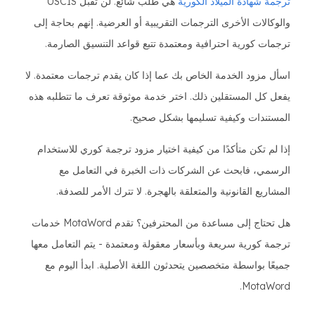
ترجمة شهادة الميلاد الكورية
هي طلب شائع. لن تقبل USCIS
والوكالات الأخرى الترجمات التقريبية أو العرضية. إنهم بحاجة إلى
ترجمات كورية احترافية ومعتمدة تتبع قواعد التنسيق الصارمة.
اسأل مزود الخدمة الخاص بك عما إذا كان يقدم ترجمات معتمدة. لا
يفعل كل المستقلين ذلك. اختر خدمة موثوقة تعرف ما تتطلبه هذه
المستندات وكيفية تسليمها بشكل صحيح.
إذا لم تكن متأكدًا من كيفية اختيار مزود ترجمة كوري للاستخدام
الرسمي، فابحث عن الشركات ذات الخبرة في التعامل مع
المشاريع القانونية والمتعلقة بالهجرة. لا تترك الأمر للصدفة.
هل تحتاج إلى مساعدة من المحترفين؟ تقدم MotaWord خدمات
ترجمة كورية سريعة وبأسعار معقولة ومعتمدة - يتم التعامل معها
جميعًا بواسطة متخصصين يتحدثون اللغة الأصلية. ابدأ اليوم مع
MotaWord.