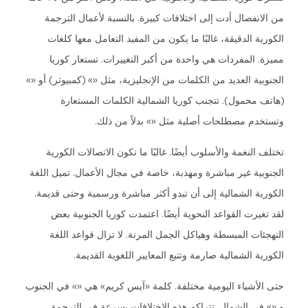
من الانفصال أدت إلى اختلافات كبيرة. بالنسبة لأعمال الترجمة
الكورية الدقيقة، غالبًا ما يكون من المفيد التعامل معها كلغات
مميزة. المفردات هي واحدة من أكبر التغييرات. تستعار كوريا
الجنوبية العديد من الكلمات من الإنجليزية، مثل «» (كمبيوتر) أو «»
(هاتف محمول). تتجنب كوريا الشمالية الكلمات المستعارة
وتستخدم مصطلحات أصلية مثل «» بدلاً من ذلك.
تختلف النغمة والأسلوب أيضًا. غالبًا ما تكون الاتصالات الكورية
الجنوبية غير مباشرة ومهذبة، خاصة في مجال الأعمال. تميل اللغة
الكورية الشمالية إلى أن تبدو أكثر مباشرة ورسمية وحتى قديمة.
لقد تغيرت القواعد النحوية أيضًا. اعتمدت كوريا الجنوبية بعض
التهجئات المبسطة وهياكل الجمل المرنة. لا تزال قواعد اللغة
الكورية الشمالية صارمة وتتبع المعايير اللغوية القديمة.
حتى الأشياء اليومية مختلفة. كلمة «آيس كريم» هي «» في الجنوب
و «» في الشمال. تتراكم هذه الاختلافات بسرعة في الترجمة