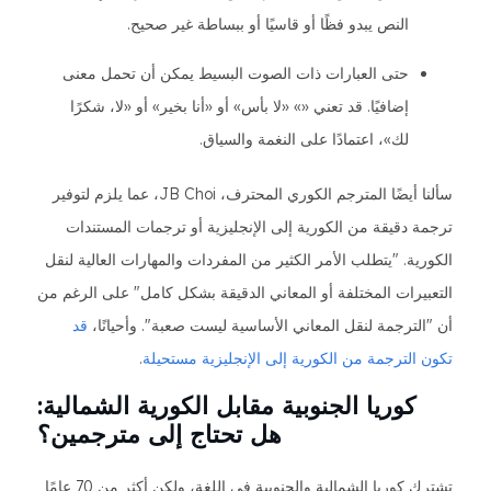
النص يبدو فظًا أو قاسيًا أو ببساطة غير صحيح.
حتى العبارات ذات الصوت البسيط يمكن أن تحمل معنى
إضافيًا. قد تعني «» «لا بأس» أو «أنا بخير» أو «لا، شكرًا
لك»، اعتمادًا على النغمة والسياق.
سألنا أيضًا المترجم الكوري المحترف، JB Choi، عما يلزم لتوفير
ترجمة دقيقة من الكورية إلى الإنجليزية أو ترجمات المستندات
الكورية. "يتطلب الأمر الكثير من المفردات والمهارات العالية لنقل
التعبيرات المختلفة أو المعاني الدقيقة بشكل كامل" على الرغم من
أن "الترجمة لنقل المعاني الأساسية ليست صعبة". وأحيانًا،
قد
تكون الترجمة من الكورية إلى الإنجليزية مستحيلة
.
كوريا الجنوبية مقابل الكورية الشمالية:
هل تحتاج إلى مترجمين؟
تشترك كوريا الشمالية والجنوبية في اللغة، ولكن أكثر من 70 عامًا