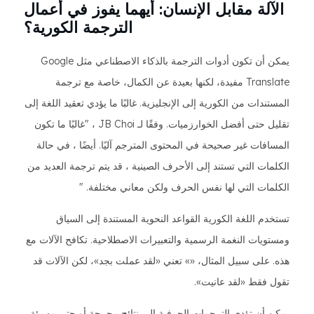
الآلة مقابل الإنسان: أيهما يفوز في أعمال
الترجمة الكورية؟
يمكن أن تكون أدوات الترجمة بالذكاء الاصطناعي مثل Google
Translate مفيدة، لكنها بعيدة عن الكمال، خاصة مع ترجمة
المستندات من الكورية إلى الإنجليزية. غالبًا ما يؤدي تعقيد اللغة إلى
تقليل حتى أفضل الخوارزميات. وفقًا لـ JB Choi ، "غالبًا ما تكون
المسافات غير صحيحة في المحتوى المترجم آليًا. أيضًا ، في حالة
الكلمات التي تستند إلى الأحرف الصينية ، قد يتم ترجمة العديد من
الكلمات التي لها نفس الحرف ولكن معاني مختلفة. "
تستخدم اللغة الكورية القواعد النحوية المستندة إلى السياق
ومستويات النغمة الرسمية والتعبيرات الاصطلاحية. تكافح الآلات مع
هذه. على سبيل المثال، «» تعني «لقد عملت بجد»، لكن الآلات قد
تقول فقط «لقد عانيت».
يمكن أن تؤدي الترجمات الحرفية إلى نتائج محرجة أو حتى مسيئة.