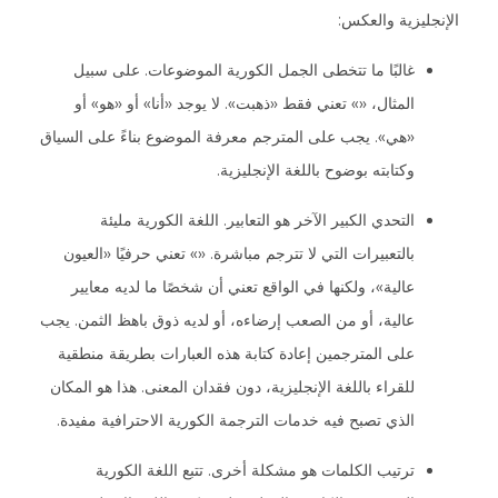
الإنجليزية والعكس:
غالبًا ما تتخطى الجمل الكورية الموضوعات. على سبيل
المثال، «» تعني فقط «ذهبت». لا يوجد «أنا» أو «هو» أو
«هي». يجب على المترجم معرفة الموضوع بناءً على السياق
وكتابته بوضوح باللغة الإنجليزية.
التحدي الكبير الآخر هو التعابير. اللغة الكورية مليئة
بالتعبيرات التي لا تترجم مباشرة. «» تعني حرفيًا «العيون
عالية»، ولكنها في الواقع تعني أن شخصًا ما لديه معايير
عالية، أو من الصعب إرضاءه، أو لديه ذوق باهظ الثمن. يجب
على المترجمين إعادة كتابة هذه العبارات بطريقة منطقية
للقراء باللغة الإنجليزية، دون فقدان المعنى. هذا هو المكان
الذي تصبح فيه خدمات الترجمة الكورية الاحترافية مفيدة.
ترتيب الكلمات هو مشكلة أخرى. تتبع اللغة الكورية