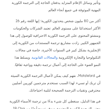
وتأثير وسائل الإعلام المتزايد يدفعان الحاجة إلى الترجمة الكورية
المهنية الموثوقة في جميع أنحاء العالم.
أكثر من 80 مليون شخص يتحدثون الكورية؛ إنها اللغة رقم 26
الأكثر استخدامًا على مستوى العالم. تعتمد الشركات والحكومات
ومنشئو المحتوى على الترجمة الكورية الاحترافية للوصول إلى هذا
الجمهور الكبير. زادت مشاريع ترجمة المستندات من الكورية إلى
الإنجليزية بشكل كبير في السنوات الأخيرة، خاصة في مجالات
التكنولوجيا والتجارة الإلكترونية
والمجالات القانونية
. ويسلط هذا
النمو الضوء على الحاجة إلى أعمال ترجمة دقيقة وواعية ثقافيًا.
في MotaWord، نفهم كيف يمكن لأعمال الترجمة الكورية السيئة
أن تربك أو تسيء. لهذا السبب نستخدم مترجمين كوريين أصليين
محترفين وتقنيات الترجمة الصحيحة لتلبية احتياجاتك.
في هذا الدليل، سنغطي كل شيء بدءًا من ترجمة الأسماء الكورية
وحتى الترجمة الكورية المعتمدة. سوف تسمع أيضًا من JB Choi،