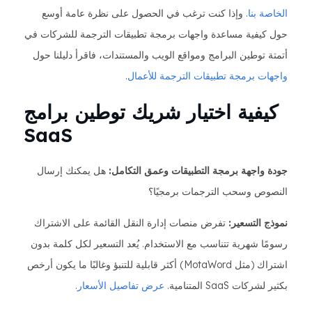
الخاصة بنا
. وإذا كنت ترغب في الحصول على نظرة عامة أوسع
حول كيفية مساعدة واجهات برمجة تطبيقات الترجمة للشركات في
أتمتة توطين البرامج ومواقع الويب والمستندات، فاقرأ دليلنا حول
واجهات برمجة تطبيقات الترجمة للأعمال
.
كيفية اختيار شريك توطين برامج
SaaS
جودة واجهة برمجة التطبيقات وعمق التكامل:
هل يمكنك إرسال
النصوص وسحب الترجمات برمجيًا؟
نموذج التسعير:
تفرض منصات إدارة النقل القائمة على الاشتراك
رسومًا شهرية تتناسب مع الاستخدام. يُعد التسعير لكل كلمة بدون
اشتراك (مثل MotaWord) أكثر قابلية للتنبؤ وغالبًا ما يكون أرخص
بكثير لشركات SaaS المتنامية.
عرض تفاصيل الأسعار
.