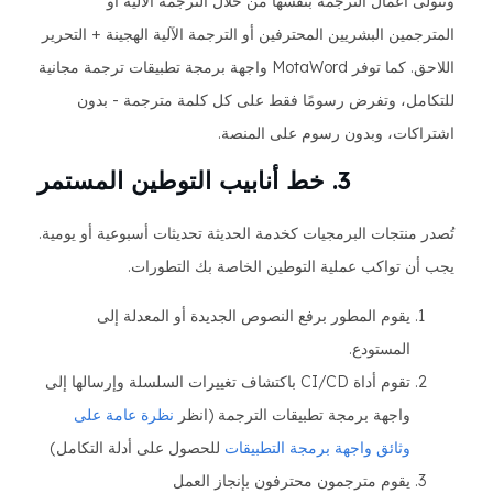
وتتولى أعمال الترجمة بنفسها من خلال الترجمة الآلية أو
المترجمين البشريين المحترفين أو الترجمة الآلية الهجينة + التحرير
اللاحق. كما توفر MotaWord واجهة برمجة تطبيقات ترجمة مجانية
للتكامل، وتفرض رسومًا فقط على كل كلمة مترجمة - بدون
اشتراكات، وبدون رسوم على المنصة.
3. خط أنابيب التوطين المستمر
تُصدر منتجات البرمجيات كخدمة الحديثة تحديثات أسبوعية أو يومية.
يجب أن تواكب عملية التوطين الخاصة بك التطورات.
يقوم المطور برفع النصوص الجديدة أو المعدلة إلى
المستودع.
تقوم أداة CI/CD باكتشاف تغييرات السلسلة وإرسالها إلى
واجهة برمجة تطبيقات الترجمة (انظر
نظرة عامة على
وثائق واجهة برمجة التطبيقات
للحصول على أدلة التكامل)
يقوم مترجمون محترفون بإنجاز العمل