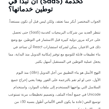
كخدمة (SaaS) أن تبدأ في
توطين خدماتها؟
الجواب المختصر: أبكر مما تعتقد، ولكن ليس قبل أن تكون مستعداً.
تنتظر العديد من شركات البرمجيات كخدمة (SaaS) حتى تحصل
على حركة مرور دولية كبيرة قبل الاستثمار في التوطين. مع وضع
ذلك في الاعتبار، يمكن لشركة استشارات React أن تساعد في
بناء تطبيقات قابلة للتوسع مع توفير إمكانية التدويل منذ البداية، مما
يجعل عملية التوطين في المستقبل أسهل بكثير.
النهج الأمثل هو بناء التطبيق من أجل التدويل (i18n) منذ اليوم
الأول، حتى لو لم تقم بالترجمة على الفور. وهذا يعني إخراج جميع
السلاسل التي يواجهها المستخدم إلى ملفات الموارد، واستخدام
Unicode في جميع أنحاء الملف، وتصميم تخطيطات مرنة تستوعب
توسيع النص (عادة ما يكون النص الألماني أطول بنسبة 30٪ من