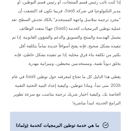
إذا كنت نائب رئيس قسم المنتجات، أو رئيس قسم التوطين، أو
مدير التكنولوجيا في شركة SaaS، فربما تكون قد اكتشفت أن
"مجرد ترجمة سلاسل واجهة المستخدم" بالكاد تخدش السطح. تعد
عملية توطين البرمجيات كخدمة (SaaS) جهدًا متعدد الوظائف
يشمل الهندسة والمنتج والتسويق والدعم والشؤون القانونية. إذا تم
تنفيذه بشكل صحيح، فإنه يفتح أسواقاً جديدة تماماً بتكلفة أقل
بكثير من تكلفة بناء فرق محلية. إذا تم تنفيذه بشكل خاطئ، فإنه
يخلق ديوناً تقنية، ومستخدمين محبطين، وميزانية مهدرة.
يغطي هذا الدليل كل ما تحتاج لمعرفته حول توطين SaaS في عام
2026: متى تبدأ، وماذا تتوطين، وكيفية إعداد البنية التحتية التقنية
الخاصة بك، وكيفية اختيار شريك ترجمة يتناسب مع سرعة تطوير
البرامج الحديثة. لنبدأ مباشرة!
ما هي خدمة توطين البرمجيات كخدمة (ولماذا