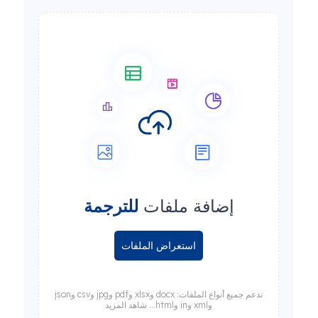
إضافة ملفات
للترجمة
استعراض الملفات
ندعم جميع أنواع الملفات: docx وxlsx وpdf وjpg وcsv وjson
وxml وin وhtml... شاهد المزيد