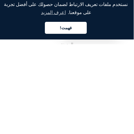
نستخدم ملفات تعريف الارتباط لضمان حصولك على أفضل تجربة
الشركة
على موقعنا.
اعرف المزيد
من نحن
فهمت!
العربية
خدماتنا
المدونة
الأسئلة الشائعة
فريقنا
الوظائف
المجال القانوني
اتصل بنا
للعملاء
تسجيل الدخول