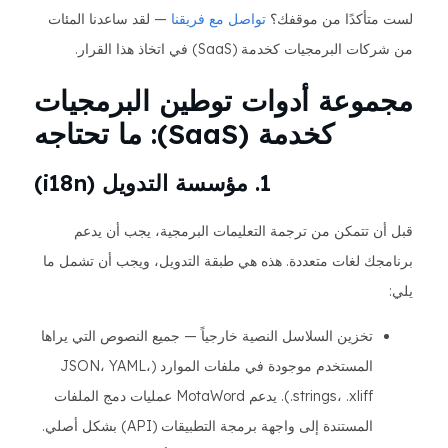
لست متأكدًا من موقفك؟
تواصل مع فريقنا
— لقد ساعدنا المئات
من شركات البرمجيات كخدمة (SaaS) في اتخاذ هذا القرار.
مجموعة أدوات توطين البرمجيات
كخدمة (SaaS): ما تحتاجه
1. مؤسسة التدويل (i18n)
قبل أن تتمكن من ترجمة التعليمات البرمجية، يجب أن يدعم
برنامجك لغات متعددة. هذه هي طبقة التدويل، ويجب أن تشمل ما
يلي:
تخزين السلاسل النصية خارجياً — جميع النصوص التي يراها
المستخدم موجودة في ملفات الموارد (JSON، YAML،
.strings، .xliff). يدعم MotaWord عمليات دمج الملفات
المستندة إلى واجهة برمجة التطبيقات (API) بشكل أصلي.