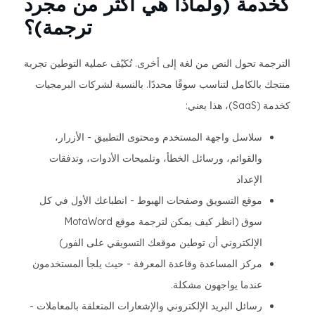
كخدمة (ولماذا هي أكثر من مجرد
ترجمة)؟
الترجمة تحول النص من لغة إلى أخرى. تُكيّف عملية التوطين تجربة
منتجك بالكامل لتناسب سوقًا محددًا. بالنسبة لشركات البرمجيات
كخدمة (SaaS)، هذا يعني:
سلاسل واجهة المستخدم ومحتوى التطبيق - الأزرار،
والقوائم، ورسائل الخطأ، وتلميحات الأدوات، وتدفقات
الإعداد
موقع التسويق وصفحات الهبوط - انطباعك الأول في كل
سوق (انظر كيف يمكن لترجمة موقع MotaWord
الإلكتروني أن توطين موقعك التسويقي على الفور)
مركز المساعدة وقاعدة المعرفة - حيث يلجأ المستخدمون
عندما يواجهون مشكلة.
رسائل البريد الإلكتروني والإشعارات المتعلقة بالمعاملات -