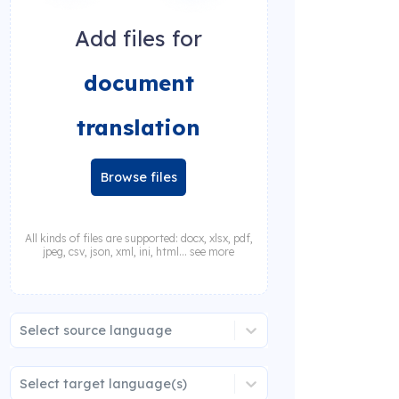
Add files for
document
translation
Browse files
All kinds of files are supported: docx, xlsx, pdf,
jpeg, csv, json, xml, ini, html... see more
Select source language
Select target language(s)