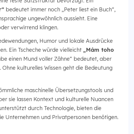
ne feste Satzstruktur bevorzugt. Ein
r“
bedeutet immer noch „Peter liest ein Buch“,
hsprachige ungewöhnlich aussieht. Eine
der verwirrend klingen.
. Redewendungen, Humor und lokale Ausdrücke
zen. Ein Tscheche würde vielleicht
„Mám toho
abe einen Mund voller Zähne“ bedeutet, aber
“. Ohne kulturelles Wissen geht die Bedeutung
erkömmliche maschinelle Übersetzungstools und
aber sie lassen Kontext und kulturelle Nuancen
unterstützt durch Technologie, bieten die
ie Unternehmen und Privatpersonen benötigen.