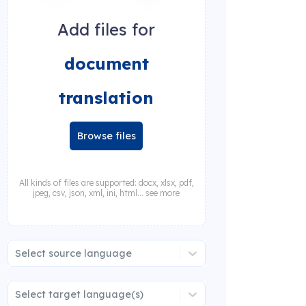
Add files for
document
translation
Browse files
All kinds of files are supported: docx, xlsx, pdf,
jpeg, csv, json, xml, ini, html... see more
Select source language
Select target language(s)