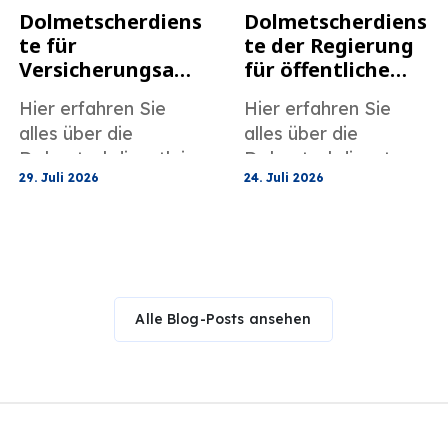
Dolmetscherdiens
Dolmetscherdiens
te für
te der Regierung
Versicherungsang
für öffentliche
elegenheiten und
Einrichtungen
Hier erfahren Sie
Hier erfahren Sie
Kundenbetreuun
und
alles über die
alles über die
g
Gemeindeprogra
Dolmetschdienstleist
Dolmetschdienste
mme
29. Juli 2026
24. Juli 2026
ungen von
von MotaWord für
MotaWord im
öffentliche
Versicherungsbereic
Einrichtungen und
h für Schadensfälle
Gemeindeprogramm
und Kundensupport.
e.
Alle Blog-Posts ansehen