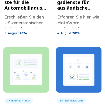
ste für die
gsdienste für
Automobilindustr
ausländische
ie für globale
Unternehmen, die
Erschließen Sie den
Erfahren Sie hier, wie
Zulieferer, die an
in den USA
US-amerikanischen
MotaWord
US-amerikanische
Geschäfte
Automobilmarkt mit
ausländischen
Hersteller
tätigen.
6. August 2026
6. August 2026
Übersetzungsdienstl
Unternehmen bei der
verkaufen
eistungen für die
Übersetzung ihrer
Automobilbranche,
Dokumente für die
die für Handbücher,
Verwendung in den
Spezifikationen,
USA helfen kann.
PPAP-Dateien,
Garantiedokumente
und die
Kommunikation mit
Lieferanten
entwickelt wurden.
INTERPRETATION
INTERPRETATION