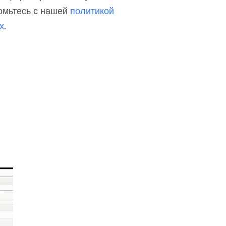
омьтесь с нашей
политикой
х
.