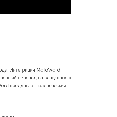
вода. Интеграция MotaWord
ршенный перевод на вашу панель
ord предлагает человеческий
ащении