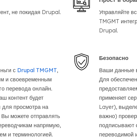
ент, не покидая Drupal.
Управляйте вс
TMGMT интегр
Drupal.
Безопасно
ньги с
Drupal TMGMT
,
Ваши данные в
ым и своевременным
Для обеспече
го перевода онлайн.
предоставляе
аш контент будет
применяет сер
 для просмотра на
Layer), выдел
 Вы можете отправлять
важно) провер
ереводчикам напрямую,
подписывают 
ем и терминологией.
переводимой 