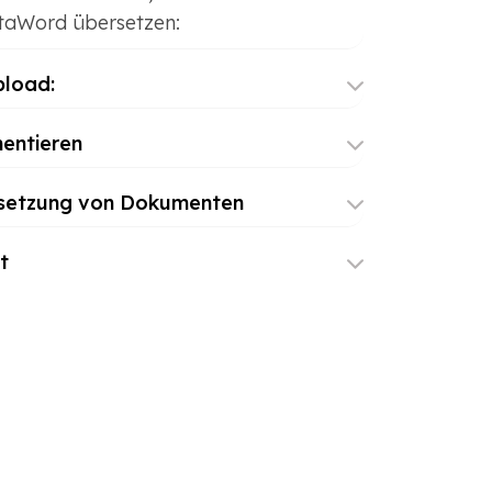
aWord übersetzen:
pload:
entieren
rsetzung von Dokumenten
t