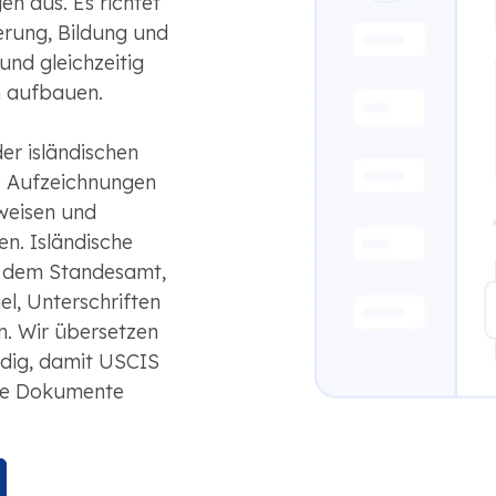
n aus. Es richtet
erung, Bildung und
nd gleichzeitig
n aufbauen.
der isländischen
le Aufzeichnungen
weisen und
n. Isländische
 dem Standesamt,
l, Unterschriften
n. Wir übersetzen
ändig, damit USCIS
hre Dokumente