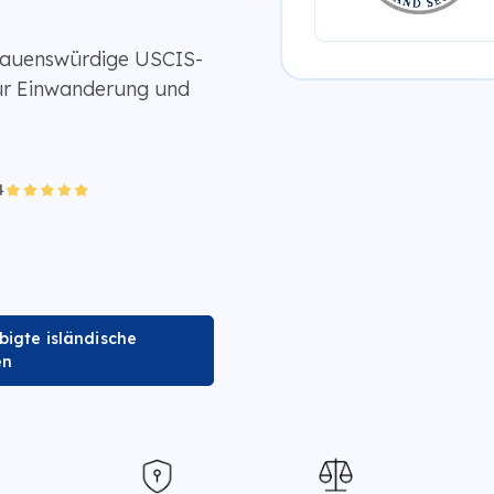
rauenswürdige USCIS-
ür Einwanderung und
bigte isländische
en