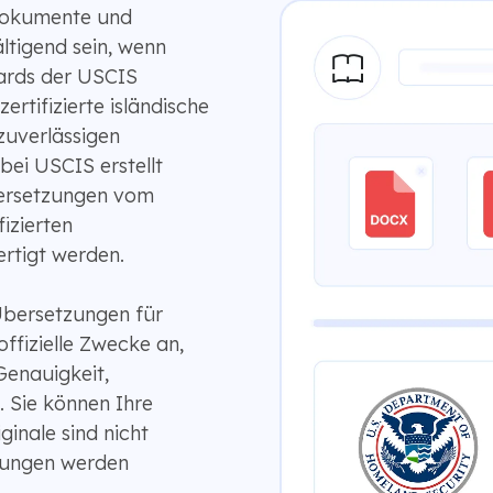
dokumente und
tigend sein, wenn
ards der USCIS
rtifizierte isländische
zuverlässigen
bei USCIS erstellt
bersetzungen vom
fizierten
rtigt werden.
 Übersetzungen für
ffizielle Zwecke an,
enauigkeit,
. Sie können Ihre
inale sind nicht
tzungen werden