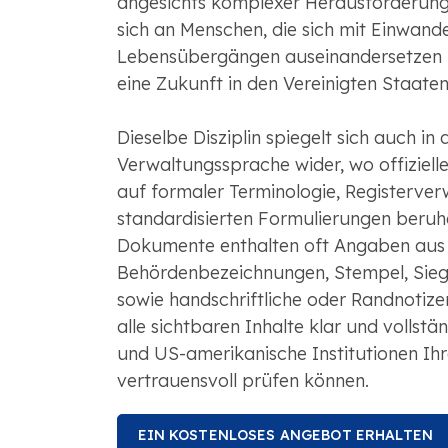
angesichts komplexer Herausforderunge
sich an Menschen, die sich mit Einwand
Lebensübergängen auseinandersetzen u
eine Zukunft in den Vereinigten Staate
Dieselbe Disziplin spiegelt sich auch in 
Verwaltungssprache wider, wo offiziel
auf formaler Terminologie, Registerver
standardisierten Formulierungen beruhe
Dokumente enthalten oft Angaben aus
Behördenbezeichnungen, Stempel, Siege
sowie handschriftliche oder Randnotize
alle sichtbaren Inhalte klar und vollst
und US-amerikanische Institutionen I
vertrauensvoll prüfen können.
EIN KOSTENLOSES ANGEBOT ERHALTEN