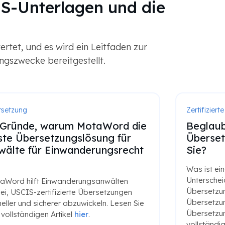
IS-Unterlagen und die
tet, und es wird ein Leitfaden zur
gszwecke bereitgestellt.
rsetzung
Zertifizier
 Gründe, warum MotaWord die
Beglaub
ste Übersetzungslösung für
Überset
wälte für Einwanderungsrecht
Sie?
Was ist ei
Unterschei
aWord hilft Einwanderungsanwälten
Übersetzun
i, USCIS-zertifizierte Übersetzungen
Übersetzun
eller und sicherer abzuwickeln. Lesen Sie
Übersetzun
vollständigen Artikel
hier
.
vollständig