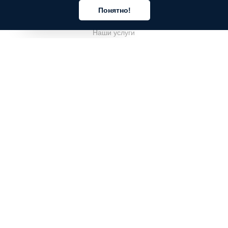
Понятно!
О компании
Русский
Наши услуги
Блог
Часто задаваемые вопросы
Наша команда
Карьеры
Юриспруденция
Контакты
ДЛЯ КЛИЕНТОВ
Войти
Зарегистрироваться