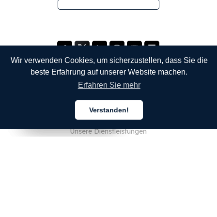
Wir verwenden Cookies, um sicherzustellen, dass Sie die
beste Erfahrung auf unserer Website machen.
Erfahren Sie mehr
UNTERNEHMEN
Verstanden!
Über uns
Deutsch
Deutsch
Deutsch
Unsere Dienstleistungen
Blog
FAQ
Unser Team
JOBS