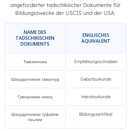
angeforderter tadschikischer Dokumente für
Bildungszwecke der USCIS und der USA.
NAME DES
ENGLISCHES
TADSCHIKISCHEN
ÄQUIVALENT
DOKUMENTS
Тавсиянома
Empfehlungsschreiben
Шаҳодатномаи таваллуд
Geburtsurkunde
Гувоҳномаи никоҳ
Heiratsurkunde
Шаҳодатномаи туфайли
Bildungszertifikat
таълим