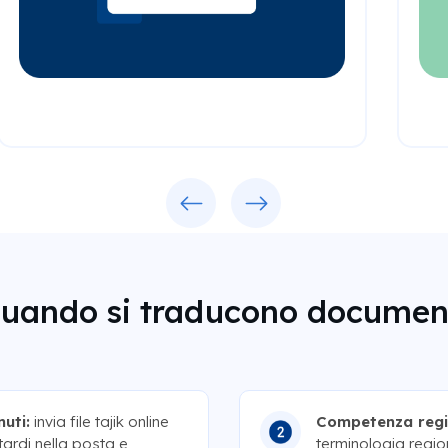
Previous
Next
quando si traducono document
uti:
invia file tajik online
Competenza regi
tardi nella posta e
terminologia region