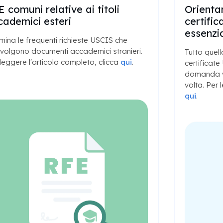
 comuni relative ai titoli
Orientar
cademici esteri
certifi
essenzi
ina le frequenti richieste USCIS che
volgono documenti accademici stranieri.
Tutto quell
leggere l'articolo completo, clicca
qui
.
certificate
domanda v
volta. Per 
qui
.