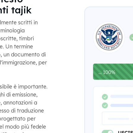
ti tajik
mente scritti in
erminologia
critte, timbri
te. Un termine
o, un documento di
 l'immigrazione, per
sibile è importante.
ghi di emissione,
, annotazioni a
cesso di traduzione
progettato per
 nel modo più fedele