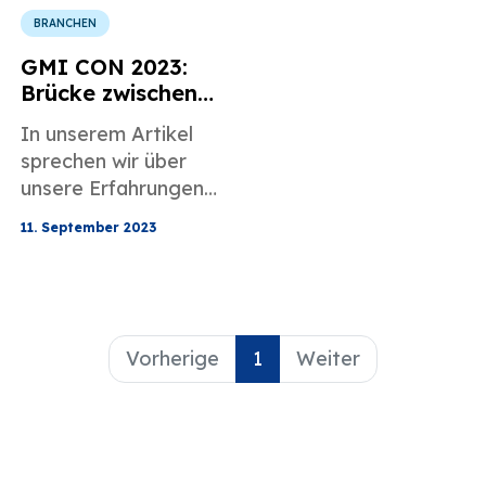
BRANCHEN
GMI CON 2023:
Brücke zwischen
Einwanderungsbr
In unserem Artikel
anche und
sprechen wir über
digitalem
unsere Erfahrungen
Marketing
mit der GMI CON
11. September 2023
2023.
Vorherige
1
Weiter