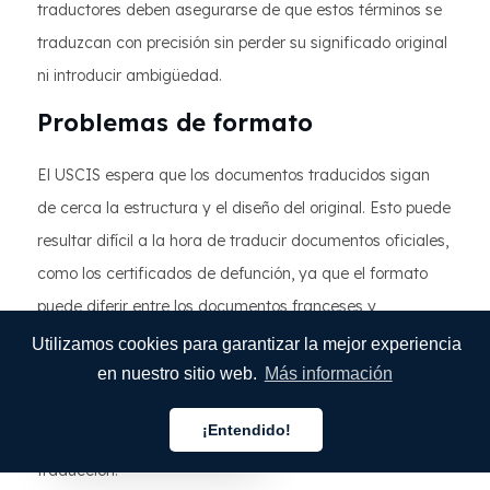
traductores deben asegurarse de que estos términos se
traduzcan con precisión sin perder su significado original
ni introducir ambigüedad.
Problemas de formato
El USCIS espera que los documentos traducidos sigan
de cerca la estructura y el diseño del original. Esto puede
resultar difícil a la hora de traducir documentos oficiales,
como los certificados de defunción, ya que el formato
puede diferir entre los documentos franceses y
estadounidenses. Los traductores deben reproducir
Utilizamos cookies para garantizar la mejor experiencia
cuidadosamente el formato del certificado de defunción
en nuestro sitio web.
Más información
francés original y asegurarse de que las firmas, sellos y
¡Entendido!
sellos oficiales estén colocados correctamente en la
Español
traducción.