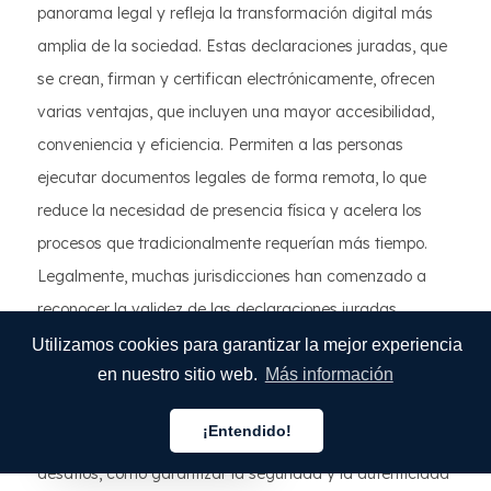
panorama legal y refleja la transformación digital más
amplia de la sociedad. Estas declaraciones juradas, que
se crean, firman y certifican electrónicamente, ofrecen
varias ventajas, que incluyen una mayor accesibilidad,
conveniencia y eficiencia. Permiten a las personas
ejecutar documentos legales de forma remota, lo que
reduce la necesidad de presencia física y acelera los
procesos que tradicionalmente requerían más tiempo.
Legalmente, muchas jurisdicciones han comenzado a
reconocer la validez de las declaraciones juradas
electrónicas, siempre que cumplan con regulaciones y
Utilizamos cookies para garantizar la mejor experiencia
medidas de seguridad específicas, como las firmas
en nuestro sitio web.
Más información
electrónicas y las plataformas de certificación notarial
¡Entendido!
digital. Sin embargo, este cambio también presenta
Español
desafíos, como garantizar la seguridad y la autenticidad