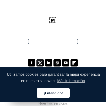
Utilizamos cookies para garantizar la mejor experiencia
en nuestro sitio web.
Más información
EMPRESA
¡Entendido!
Quiénes somos
Español
Español
Español
Nuestros servicios