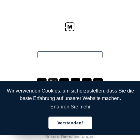
Wir verwenden Cookies, um sicherzustellen, dass Sie die
beste Erfahrung auf unserer Website machen.
Erfahren Sie mehr
UNTERNEHMEN
Verstanden!
Über uns
Deutsch
Deutsch
Deutsch
Unsere Dienstleistungen