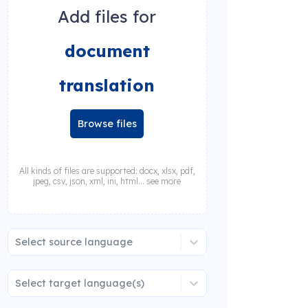
Add files for
document
translation
Browse files
All kinds of files are supported: docx, xlsx, pdf,
jpeg, csv, json, xml, ini, html... see more
Select source language
Select target language(s)