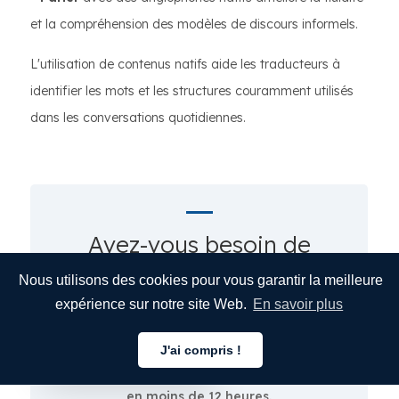
et la compréhension des modèles de discours informels.
L'utilisation de contenus natifs aide les traducteurs à
identifier les mots et les structures couramment utilisés
dans les conversations quotidiennes.
Avez-vous besoin de
services de traduction
Nous utilisons des cookies pour vous garantir la meilleure
certifiée ?
expérience sur notre site Web.
En savoir plus
Faites traduire et certifier votre document par
J'ai compris !
Français
un traducteur professionnel avec une
livraison
en moins de 12 heures.