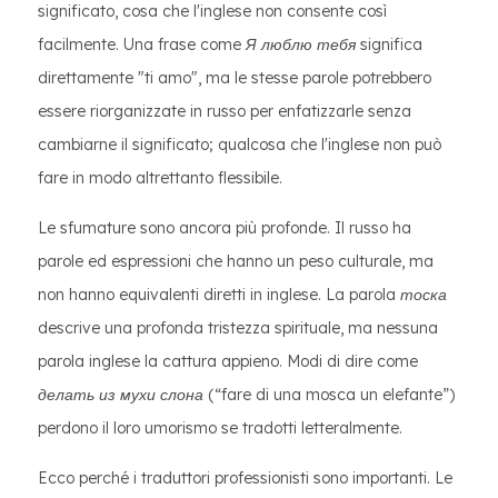
significato, cosa che l'inglese non consente così
facilmente. Una frase come
Я люблю тебя
significa
direttamente "ti amo", ma le stesse parole potrebbero
essere riorganizzate in russo per enfatizzarle senza
cambiarne il significato; qualcosa che l'inglese non può
fare in modo altrettanto flessibile.
Le sfumature sono ancora più profonde. Il russo ha
parole ed espressioni che hanno un peso culturale, ma
non hanno equivalenti diretti in inglese. La parola
тоска
descrive una profonda tristezza spirituale, ma nessuna
parola inglese la cattura appieno. Modi di dire come
делать из мухи слона
(“fare di una mosca un elefante”)
perdono il loro umorismo se tradotti letteralmente.
Ecco perché i traduttori professionisti sono importanti. Le