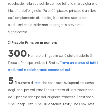
racchiude nella sua sottile cornice tutta la meraviglia e la
filosofia dell'originale. Poiché Il piccolo principe è un libro
così ampiamente distribuito, è un'ottima scelta per i
traduttori che desiderano un progetto breve ma
significativo.
Il Piccolo Principe in numeri:
300
Numero di lingue in cui è stato tradotto Il
Piccolo Principe, incluso il Braille.
Trova un elenco di tutti i
traduttori e collaboratori conosciuti qui
.
5
Il numero di
test
che sono stati sviluppati nel corso
degli anni per valutare l'accuratezza di una traduzione
de Il piccolo principe dall'originale francese. I test sono
'The Sheep Test', 'The 'True Stories Test', 'The Look Test',