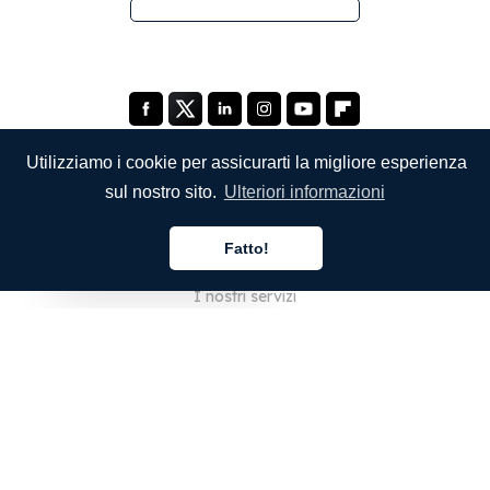
Utilizziamo i cookie per assicurarti la migliore esperienza
sul nostro sito.
Ulteriori informazioni
SOCIETÀ
Fatto!
Chi siamo
Italiano
I nostri servizi
Blog
Domande frequenti
Il nostro team
Opportunità di lavoro