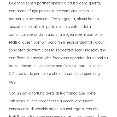
Le donne senza partner, spesso a causa della guerra,
cercarono rifugio presso suore compassionevoli e
partorirono nei conventi. Per vergogna, alcuni hanno
lasciato i neonati alle porte del convento o della
canonica, sperando in una vita migliore per il bambino.
Molti di questi bambini sono finiti negli orfanotrofi, alcuni
sono stati adottati. Spesso, i sacerdoti locali rilasciavano
certificati di nascita, che facevano apparire i loro nomi su
questi documenti, sebbene non fossero i padri biologici.
Ciò crea sfide per coloro che ricercano le proprie origini
oggi.
Con un po' di fortuna avrai al tuo fianco quel prete
«disponibile» che ha accesso a vecchi documenti,
conoscenza di vecchie storie o buoni legami con altri
fratelli nella fede che possono aiutare nella ricerca. È così