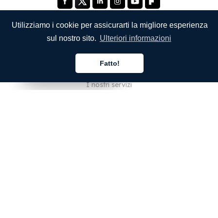
Utilizziamo i cookie per assicurarti la migliore esperienza
sul nostro sito.
Ulteriori informazioni
SOCIETÀ
Fatto!
Chi siamo
Italiano
Italiano
Italiano
I nostri servizi
Blog
Domande frequenti
Il nostro team
Opportunità di lavoro
Note legali
Contattaci