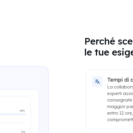
Perché sce
le tue esi
Tempi di 
La collabor
esperti assi
consegnate 
maggior par
entro 12 or
compromette