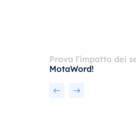
Prova l'impatto dei se
MotaWord!
Previous
Next