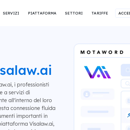
SERVIZI
PIATTAFORMA
SETTORI
TARIFFE
ACCE
salaw.ai
.ai, i professionisti
 a servizi di
te all'interno del loro
uesta connessione fluida
umenti importanti in
piattaforma Visalaw.ai,