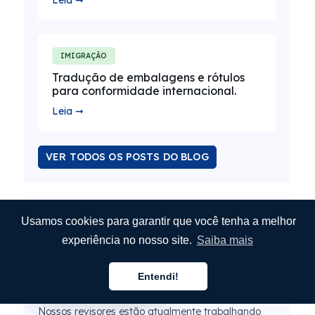
Leia ➞
IMIGRAÇÃO
Tradução de embalagens e rótulos
para conformidade internacional.
Leia ➞
VER TODOS OS POSTS DO BLOG
Calculadora de Custos de Tradução
Usamos cookies para garantir que você tenha a melhor
experiência no nosso site.
Saiba mais
Este artigo foi traduzido pelo MotaWord
Entendi!
Português
Active Machine Translation.
Nossos revisores estão atualmente trabalhando