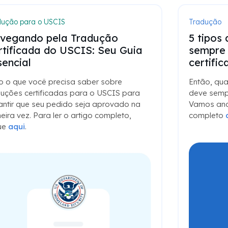
dução para o USCIS
Tradução
vegando pela Tradução
5 tipos
rtificada do USCIS: Seu Guia
sempre 
sencial
certific
o o que você precisa saber sobre
Então, qu
duções certificadas para o USCIS para
deve sempr
antir que seu pedido seja aprovado na
Vamos anal
eira vez. Para ler o artigo completo,
completo
que
aqui
.