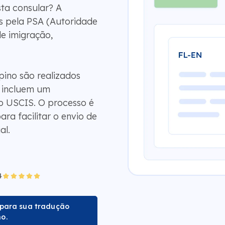
sta consular? A
 pela PSA (Autoridade
de imigração,
pino são realizados
e incluem um
 o USCIS. O processo é
ara facilitar o envio de
al.
para sua tradução
no.