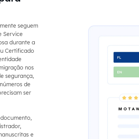
temente seguem
e Service
osa durante a
ou Certificado
entidade
migração nos
de segurança,
, números de
precisam ser
o documento,
istrador,
anuscritas e