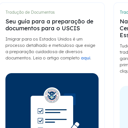
Tradução de Documentos
Tra
Seu guia para a preparação de
Na
documentos para o USCIS
Ce
Es
Imigrar para os Estados Unidos é um
processo detalhado e meticuloso que exige
Tud
a preparação cuidadosa de diversos
tra
documentos. Leia o artigo completo
aqui
.
gar
prim
cli