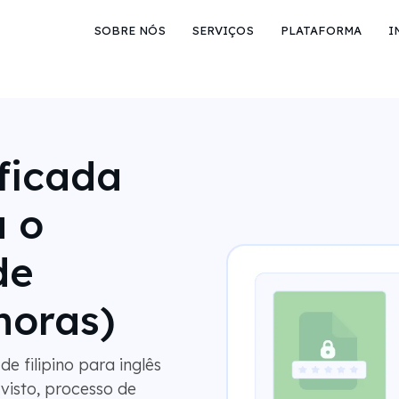
SOBRE NÓS
SERVIÇOS
PLATAFORMA
I
ficada
a o
de
horas)
 filipino para inglês
visto, processo de