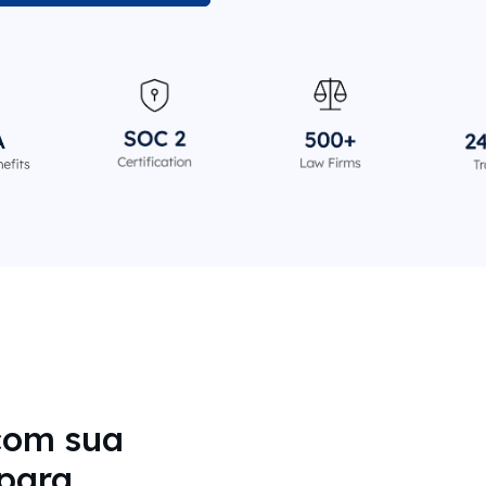
com sua
para