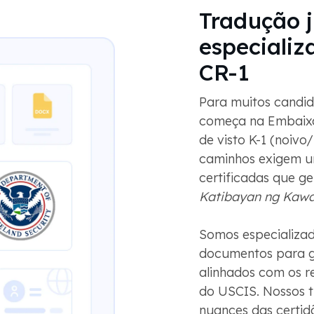
Tradução 
especializ
CR-1
Para muitos candida
começa na Embaixa
de visto K-1 (noivo
caminhos exigem u
certificadas que g
Katibayan ng Kawa
Somos especializad
documentos para g
alinhados com os r
do USCIS. Nossos 
nuances das certidõ