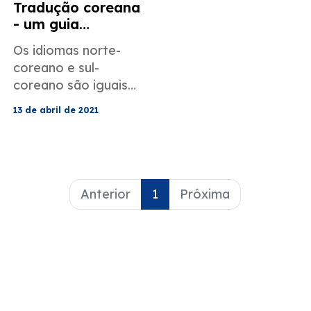
Tradução coreana
- um guia
definitivo [2021]
Os idiomas norte-
coreano e sul-
coreano são iguais?
Posso usar a
13 de abril de 2021
tradução
automática para
traduzir coreano
para inglês? Como
encontro um
Anterior
1
Próxima
tradutor profissional
de coreano? Existem
serviços de
tradução
profissional que eu
possa usar para
traduzir coreano? Se